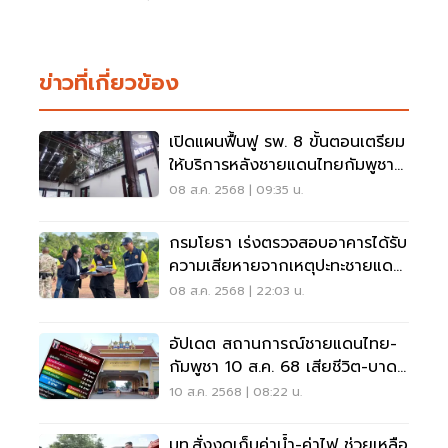
ข่าวที่เกี่ยวข้อง
เปิดแผนฟื้นฟู รพ. 8 ขั้นตอนเตรียม
ให้บริการหลังชายแดนไทยกัมพูชา
สงบ
08 ส.ค. 2568 | 09:35 น.
กรมโยธา เร่งตรวจสอบอาคารได้รับ
ความเสียหายจากเหตุปะทะชายแดน
ไทย – กัมพูชา
08 ส.ค. 2568 | 22:03 น.
อัปเดต สถานการณ์ชายแดนไทย-
กัมพูชา 10 ส.ค. 68 เสียชีวิต-บาด
เจ็บเท่าไร
10 ส.ค. 2568 | 08:22 น.
มท.สั่งงดเก็บค่าน้ำ-ค่าไฟ ช่วยเหลือ