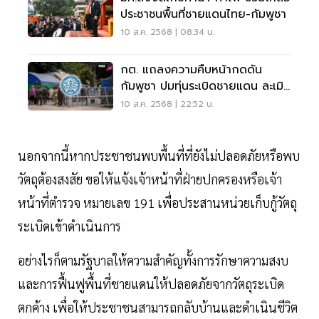
ประชาชนพื้นที่ชายแดนไทย-กัมพูชา
10 ส.ค. 2568 | 08:34 น.
กต. แถลงความคืบหน้ากดดัน
กัมพูชา ปมทุ่นระเบิดชายแดน ละเมิด
อนุสัญญาออตตาวา
10 ส.ค. 2568 | 22:52 น.
นอกจากนี้หากประชาชนพบพื้นที่ที่ยังไม่ปลอดภัยหรือพบ
วัตถุต้องสงสัย ขอให้แจ้งเจ้าหน้าที่ฝ่ายปกครองหรือเจ้า
หน้าที่ตำรวจ หมายเลข 191 เพื่อประสานหน่วยเก็บกู้วัตถุ
ระเบิดเข้าดำเนินการ
อย่างไรก็ตามรัฐบาลให้ความสำคัญทั้งการรักษาความสงบ
และการฟื้นฟูพื้นที่ชายแดนให้ปลอดภัยจากวัตถุระเบิด
ตกค้าง เพื่อให้ประชาชนสามารถกลับบ้านและดำเนินชีวิต