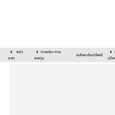
หน้า
การเงิน-การ
อสังหาริมทรัพย์
แรก
ลงทุน
นโย