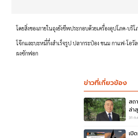
โดยสิ่งของภายในถุงยังชีพประกอบด้วยเครื่องอุปโภค-บริโ
โจ๊กและบะหมี่กึ่งสำเร็จรูป ปลากระป๋อง ขนม กาแฟ-โอวัลต
ผงซักฟอก
ข่าวที่เกี่ยวข้อง
สถา
ล่า
31 ก.
เปิ