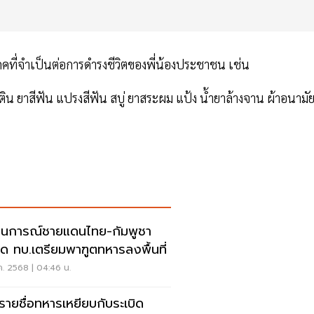
ภคที่จำเป็นต่อการดำรงชีวิตของพี่น้องประชาชน เช่น
ิน ยาสีฟัน แปรงสีฟัน สบู่ ยาสระผม แป้ง น้ำยาล้างจาน ผ้าอนามั
นการณ์ชายแดนไทย-กัมพูชา
สุด ทบ.เตรียมพาฑูตทหารลงพื้นที่
ค. 2568 | 04:46 น.
ดรายชื่อทหารเหยียบกับระเบิด