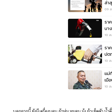
ล่า
09 ส.
ราค
บาง
10 ส.
ราค
ปตท
10 ส.
แม่
เมื
ให้
10 ส.
นอกจากนี้ ยังมีเครื่องนอน ผ้าห่ม หมอน มุ้ง ผ้าเช็ดตัว น้