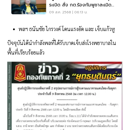
ระเบิด สั่ง กต.ร้องกัมพูชาละเมิด
อนุสัญญา
09 ส.ค. 2568 | 06:13 น.
พลฯ ธนันชัย ไกรวงค์ โดนแรงอัด และ เจ็บแก้วหู
ปัจจุบันได้นำกำลังพลที่ได้รับบาดเจ็บส่งโรงพยาบาลใน
พื้นที่เรียบร้อยแล้ว