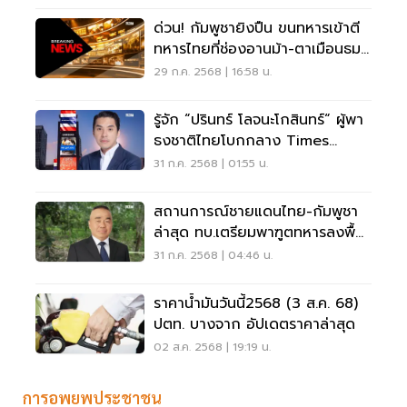
ด่วน! กัมพูชายิงปืน ขนทหารเข้าตี
ทหารไทยที่ช่องอานม้า-ตาเมือนธม-
ภูมะเขือ
29 ก.ค. 2568 | 16:58 น.
รู้จัก “ปรินทร์ โลจนะโกสินทร์“ ผู้พา
ธงชาติไทยโบกกลาง Times
Square
31 ก.ค. 2568 | 01:55 น.
สถานการณ์ชายแดนไทย-กัมพูชา
ล่าสุด ทบ.เตรียมพาฑูตทหารลงพื้น
ที่
31 ก.ค. 2568 | 04:46 น.
ราคาน้ำมันวันนี้2568 (3 ส.ค. 68)
ปตท. บางจาก อัปเดตราคาล่าสุด
02 ส.ค. 2568 | 19:19 น.
การอพยพประชาชน