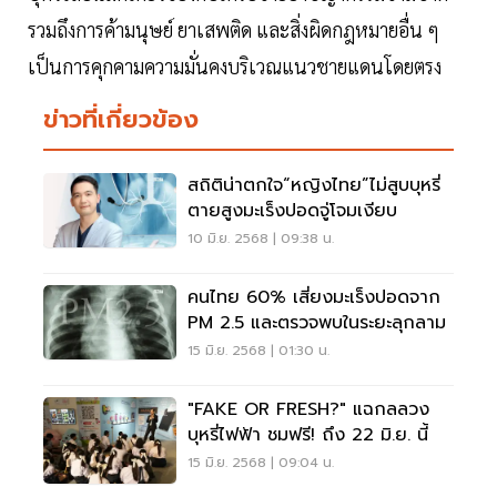
รวมถึงการค้ามนุษย์ ยาเสพติด และสิ่งผิดกฎหมายอื่น ๆ
เป็นการคุกคามความมั่นคงบริเวณแนวชายแดนโดยตรง
ข่าวที่เกี่ยวข้อง
สถิติน่าตกใจ“หญิงไทย”ไม่สูบบุหรี่
ตายสูงมะเร็งปอดจู่โจมเงียบ
10 มิ.ย. 2568 | 09:38 น.
คนไทย 60% เสี่ยงมะเร็งปอดจาก
PM 2.5 และตรวจพบในระยะลุกลาม
15 มิ.ย. 2568 | 01:30 น.
"FAKE OR FRESH?" แฉกลลวง
บุหรี่ไฟฟ้า ชมฟรี! ถึง 22 มิ.ย. นี้
15 มิ.ย. 2568 | 09:04 น.