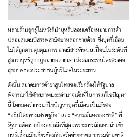
หลายร้านถูกผู้ไม่หวังดีนำบุหรี่ปลอมเครื่องหมายการค้า
ปลอมสแตมป์สรรพสามิตมาหลอกขายด้วย ซึ่งบุหรี่เถื่อน
ไม่ได้ถูกควบคุมคุณภาพ อาจมีสารพิษปนเปื้อนในระดับที่
สูงกว่าบุหรี่ถูกกฎหมายหลายเท่า ส่งผลกระทบโดยตรงต่อ
สุขภาพของประชาชนผู้บริโภคในระยะยาว
ดังนั้น สมาคมการค้ายาสูบไทยขอเรียกร้องให้รัฐบาล
พิจารณาใช้ศักยภาพและอำนาจเต็มที่ในการแก้ไขปัญหา
นี้ โดยมองว่าการแก้ไขปัญหาบุหรี่เถื่อนเป็นภัยต่อ
“อธิปไตยทางเศรษฐกิจ” และ “ความมั่นคงของชาติ” ที่
รัฐบาลต้องปกป้องอย่างถึงที่สุด เพราะการลักลอบนำเข้า
บุหรี่เถื่อนมักเกี่ยวข้องกับเครือข่ายอาชญากรรมข้ามชาติ