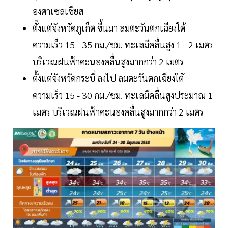
องศาเซลเซียส
ตั้งแต่จังหวัดภูเก็ต ขึ้นมา ลมตะวันตกเฉียงใต้
ความเร็ว 15 - 35 กม./ชม. ทะเลมีคลื่นสูง 1 - 2 เมตร
บริเวณฝนฟ้าคะนองคลื่นสูงมากกว่า 2 เมตร
ตั้งแต่จังหวัดกระบี่ ลงไป ลมตะวันตกเฉียงใต้
ความเร็ว 15 - 30 กม./ชม. ทะเลมีคลื่นสูงประมาณ 1
เมตร บริเวณฝนฟ้าคะนองคลื่นสูงมากกว่า 2 เมตร