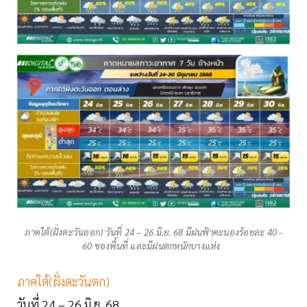
ภาคใต้(ฝั่งตะวันออก) วันที่ 24 – 26 มิ.ย. 68 มีฝนฟ้าคะนองร้อยละ 40 -
60 ของพื้นที่ และมีฝนตกหนักบางแห่ง
ภาคใต้(ฝั่งตะวันตก)
วันที่ 24 – 26 มิ.ย. 68