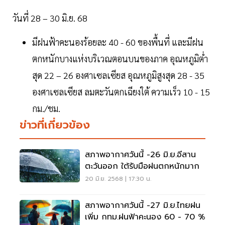
วันที่ 28 – 30 มิ.ย. 68
มีฝนฟ้าคะนองร้อยละ 40 - 60 ของพื้นที่ และมีฝน
ตกหนักบางแห่งบริเวณตอนบนของภาค อุณหภูมิต่ำ
สุด 22 – 26 องศาเซลเซียส อุณหภูมิสูงสุด 28 - 35
องศาเซลเซียส ลมตะวันตกเฉียงใต้ ความเร็ว 10 - 15
กม./ชม.
ข่าวที่เกี่ยวข้อง
สภาพอากาศวันนี้ -26 มิ.ย.อีสาน
ตะวันออก ใต้รับมือฝนตกหนักมาก
20 มิ.ย. 2568 | 17:30 น.
สภาพอากาศวันนี้ -27 มิ.ย.ไทยฝน
เพิ่ม กทม.ฝนฟ้าคะนอง 60 - 70 %