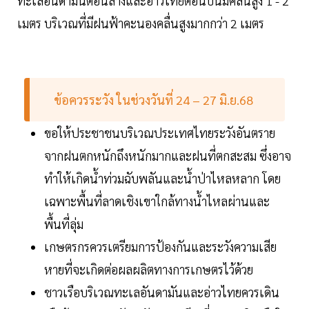
ทะเลอันดามันตอนล่างและอ่าวไทยตอนบนมีคลื่นสูง 1 - 2
เมตร บริเวณที่มีฝนฟ้าคะนองคลื่นสูงมากกว่า 2 เมตร
ข้อควรระวัง ในช่วงวันที่ 24 – 27 มิ.ย.68
ขอให้ประชาชนบริเวณประเทศไทยระวังอันตราย
จากฝนตกหนักถึงหนักมากและฝนที่ตกสะสม ซึ่งอาจ
ทำให้เกิดน้ำท่วมฉับพลันและน้ำป่าไหลหลาก โดย
เฉพาะพื้นที่ลาดเชิงเขาใกล้ทางน้ำไหลผ่านและ
พื้นที่ลุ่ม
เกษตรกรควรเตรียมการป้องกันและระวังความเสีย
หายที่จะเกิดต่อผลผลิตทางการเกษตรไว้ด้วย
ชาวเรือบริเวณทะเลอันดามันและอ่าวไทยควรเดิน