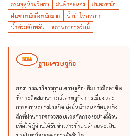
กรมอุตุนิยมวิทยา
ฝนฟ้าคะนอง
ฝนตกหนัก
ฝนตกหนักถึงหนักมาก
น้ำป่าไหลหลาก
น้ำท่วมฉับพลัน
สภาพอากาศวันนี้
ฐานเศรษฐกิจ
กองบรรณาธิการฐานเศรษฐกิจ:
ทีมข่าวมืออาชีพ
ที่เกาะติดสถานการณ์เศรษฐกิจ การเมือง และ
การลงทุนอย่างใกล้ชิด มุ่งมั่นนำเสนอข้อมูลเชิง
ลึกที่ผ่านการตรวจสอบและคัดกรองอย่างถี่ถ้วน
เพื่อให้ผู้อ่านได้รับข่าวสารที่รอบด้านและเป็น
ประโยชน์สูงสุดต่อการตัดสินใจ