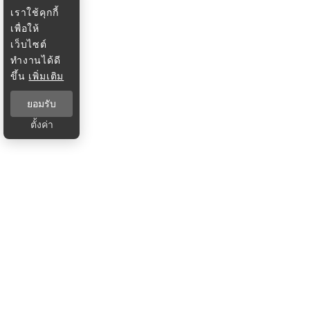
เราใช้คุกกี้
เพื่อให้
เว็บไซต์
ทำงานได้ดี
ขึ้น
เพิ่มเติม
ยอมรับ
ตั้งค่า