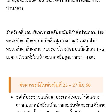
ปกคลุมทะเลอันดามัน ประเทศไทย และอ่าวไทยมีกำลัง
ปานกลาง
สำหรับคลื่นลมบริเวณทะเลอันดามันมีกำลังปานกลาง โดย
ทะเลอันดามันตอนบนมีคลื่นสูงประมาณ 2 เมตร ส่วน
ทะเลอันดามันตอนล่างและอ่าวไทยตอนบนมีคลื่นสูง 1 - 2
เมตร บริเวณที่มีฝนฟ้าคะนองคลื่นสูงมากกว่า 2 เมตร
ข้อควรระวังในช่วงวันที่ 23 – 27 มิ.ย.68
ขอให้ประชาชนบริเวณประเทศไทยระวังอันตราย
จากฝนตกหนักถึงหนักมากและฝนที่ตกสะสม ซึ่งอาจ