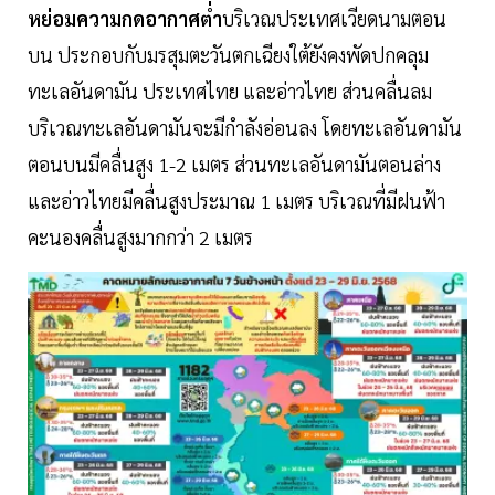
หย่อมความกดอากาศต่ำ
บริเวณประเทศเวียดนามตอน
บน ประกอบกับมรสุมตะวันตกเฉียงใต้ยังคงพัดปกคลุม
ทะเลอันดามัน ประเทศไทย และอ่าวไทย ส่วนคลื่นลม
บริเวณทะเลอันดามันจะมีกำลังอ่อนลง โดยทะเลอันดามัน
ตอนบนมีคลื่นสูง 1-2 เมตร ส่วนทะเลอันดามันตอนล่าง
และอ่าวไทยมีคลื่นสูงประมาณ 1 เมตร บริเวณที่มีฝนฟ้า
คะนองคลื่นสูงมากกว่า 2 เมตร