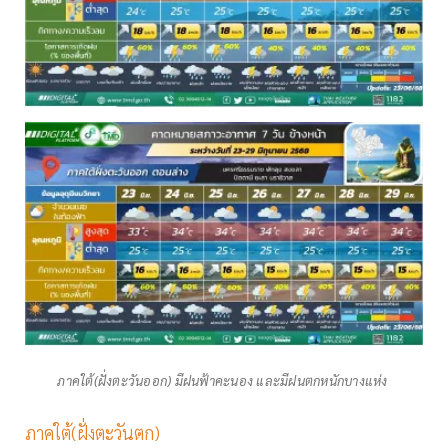
ภาคใต้(ฝั่งตะวันออก) มีฝนฟ้าคะนอง และมีฝนตกหนักบางแห่ง
ภาคใต้(ฝั่งตะวันตก)