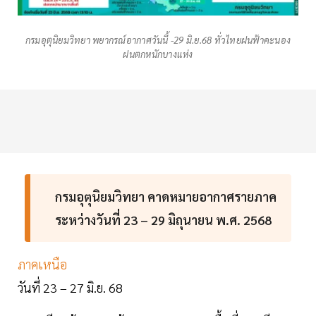
กรมอุตุนิยมวิทยา พยากรณ์อากาศวันนี้ -29 มิ.ย.68 ทั่วไทยฝนฟ้าคะนอง
ฝนตกหนักบางแห่ง
กรมอุตุนิยมวิทยา คาดหมายอากาศรายภาค
ระหว่างวันที่ 23 – 29 มิถุนายน พ.ศ. 2568
ภาคเหนือ
วันที่ 23 – 27 มิ.ย. 68