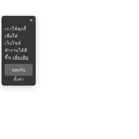
×
เราใช้คุกกี้
เพื่อให้
เว็บไซต์
ทำงานได้ดี
ขึ้น
เพิ่มเติม
ยอมรับ
ตั้งค่า