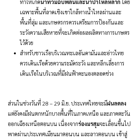
ทำให้เกิด
น้ำท่วมฉับพลันและน้ำป่าไหลหลาก
โดย
เฉพาะพื้นที่ลาดเชิงเขาใกล้ทางน้ำไหลผ่านและ
พื้นที่ลุ่ม และเกษตรกรควรเตรียมการป้องกันและ
ระวังความเสียหายที่จะเกิดต่อผลผลิตทางการเกษตร
ไว้ด้วย
สำหรับชาวเรือบริเวณทะเลอันดามันและอ่าวไทย
ควรเดินเรือด้วยความระมัดระวัง และหลีกเลี่ยงการ
เดินเรือในบริเวณที่มีฝนฟ้าคะนองตลอดช่วง
ส่วนในช่วงวันที่ 28 – 29 มิ.ย. ประเทศไทยจะมี
ฝนลดลง
แต่ยังคงมีฝนตกหนักบางพื้นที่ในภาคเหนือ และภาคตะวัน
ออกเฉียงเหนือตอนบน เนื่องจาก
ร่องมรสุม
จะเลื่อนขึ้นไป
พาดผ่านประเทศเมียนมาตอนบน และลาวตอนบน เข้าสู่