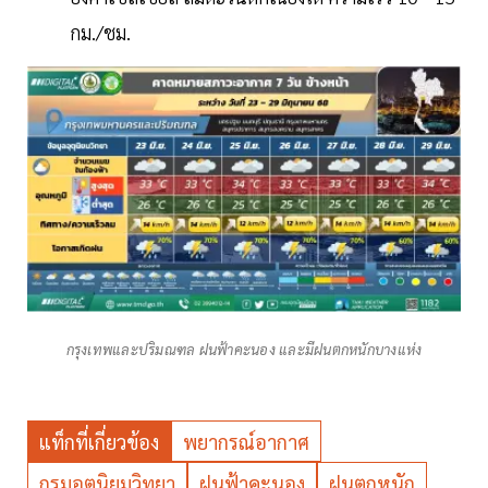
กม./ชม.
กรุงเทพและปริมณฑล ฝนฟ้าคะนอง และมีฝนตกหนักบางแห่ง
แท็กที่เกี่ยวข้อง
พยากรณ์อากาศ
กรมอุตุนิยมวิทยา
ฝนฟ้าคะนอง
ฝนตกหนัก