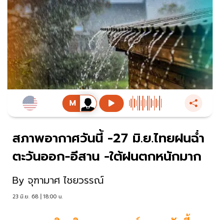
สภาพอากาศวันนี้ -27 มิ.ย.ไทยฝนฉ่ำ
ตะวันออก-อีสาน -ใต้ฝนตกหนักมาก
By
จุฑามาศ ไชยวรรณ์
23 มิ.ย. 68 | 18:00 น.