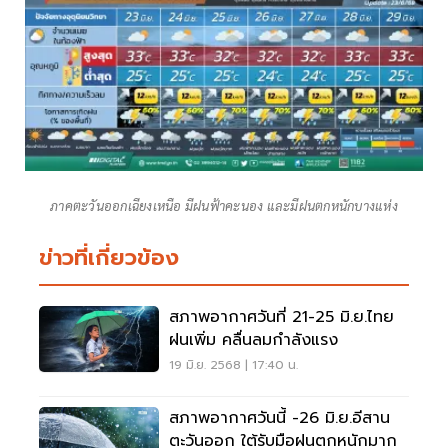
ภาคตะวันออกเฉียงเหนือ มีฝนฟ้าคะนอง และมีฝนตกหนักบางแห่ง
ข่าวที่เกี่ยวข้อง
สภาพอากาศวันที่ 21-25 มิ.ย.ไทย
ฝนเพิ่ม คลื่นลมกำลังแรง
19 มิ.ย. 2568 | 17:40 น.
สภาพอากาศวันนี้ -26 มิ.ย.อีสาน
ตะวันออก ใต้รับมือฝนตกหนักมาก