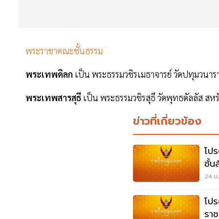
พระราชาคณะชั้นธรรม
พระเทพดิลก
เป็น พระธรรมวชิรเมธาจารย์ วัดปทุมวนาราม
พระเทพสารสุธี
เป็น พระธรรมวชิรสุธี วัดพุทธดัลลัส สหรัฐ
ข่าวที่เกี่ยวข้อง
โปร
ชั้
24 เม
โปร
ราช