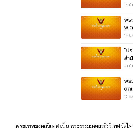
14 มิ
พระ
พ.ต
ราย
14 มิ
โปร
สำน
ข้างท
21 มิ
พระ
ยกเ
81 
15 ก.
พระเทพมงคลวิเทศ
เป็น พระธรรมมงคลวชิรวิเทศ วัดไทยล