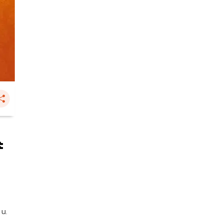
ะ
 น.