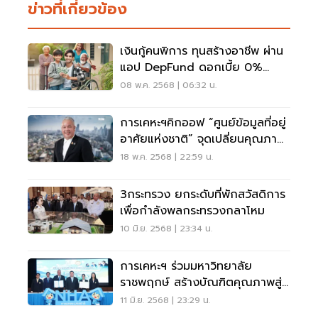
ข่าวที่เกี่ยวข้อง
เงินกู้คนพิการ ทุนสร้างอาชีพ ผ่าน
แอป DepFund ดอกเบี้ย 0%
สูงสุด 1 ล้าน
08 พ.ค. 2568 | 06:32 น.
การเคหะฯคิกออฟ “ศูนย์ข้อมูลที่อยู่
อาศัยแห่งชาติ” จุดเปลี่ยนคุณภาพ
ชีวิตคนไทยสู่ความยั่งยืน
18 พ.ค. 2568 | 22:59 น.
3กระทรวง ยกระดับที่พักสวัสดิการ
เพื่อกำลังพลกระทรวงกลาโหม
10 มิ.ย. 2568 | 23:34 น.
การเคหะฯ ร่วมมหาวิทยาลัย
ราชพฤกษ์ สร้างบัณฑิตคุณภาพสู่
ตลาดแรงงาน
11 มิ.ย. 2568 | 23:29 น.