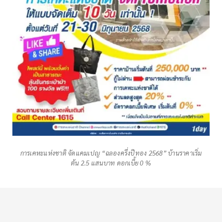
การเคหะแห่งชาติ จัดแคมเปญ “ฉลองครึ่งปีทอง 2568” บ้านราคาเริ่ม
ต้น 2.5 แสนบาท ดอกเบี้ย 0 %