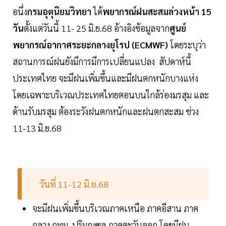
อนึ่ง
กรมอุตุนิยมวิทยา
ได้
พยากรณ์ฝนสะสมล่วงหน้า 15
วัน
ตั้งแต่วันนี้ 11- 25 มิ.ย.68 อ้างอิงข้อมูลจาก
ศูนย์
พยากรณ์อากาศระยะกลางยุโรป (ECMWF)
โดยระบุว่า
สถานการณ์ฝนยังมีการมีการเปลี่ยนแปลง สัปดาห์นี้
ประเทศไทย จะมีฝนเพิ่มขึ้นและมีฝนตกหนักบางแห่ง
โดยเฉพาะบริเวณประเทศไทยตอนบนใกล้ร่องมรสุม และ
ด้านรับมรสุม ต้องระวังฝนตกหนักและฝนตกสะสม ช่วง
11-13 มิ.ย.68
วันที่ 11-12 มิ.ย.68
จะมีฝนเพิ่มขึ้นบริเวณภาคเหนือ ภาคอีสาน ภาค
กลาง กทม. ปริมณฑล ภาคตะวันออก โดยมีฝน