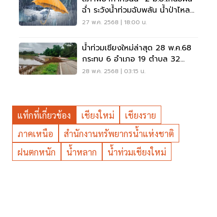
ฉ่ำ ระวังน้ำท่วมฉับพลัน น้ำป่าไหล
หลาก
27 พ.ค. 2568 | 18:00 น.
น้ำท่วมเชียงใหม่ล่าสุด 28 พ.ค.68
กระทบ 6 อำเภอ 19 ตำบล 32
หมู่บ้าน
28 พ.ค. 2568 | 03:15 น.
แท็กที่เกี่ยวข้อง
เชียงใหม่
เชียงราย
ภาคเหนือ
สำนักงานทรัพยากรน้ำแห่งชาติ
ฝนตกหนัก
น้ำหลาก
น้ำท่วมเชียงใหม่