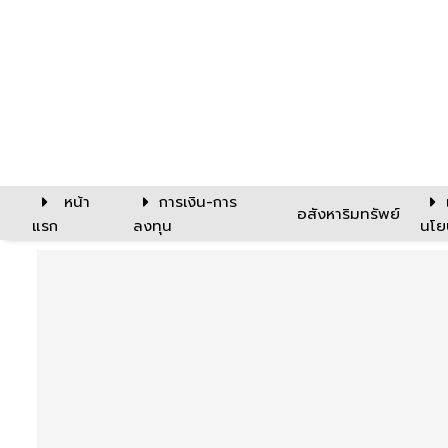
หน้า
การเงิน-การ
อสังหาริมทรัพย์
แรก
ลงทุน
นโย