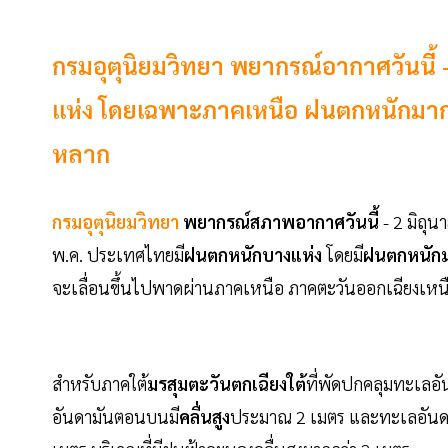
กรมอุตุนิยมวิทยา พยากรณ์อากาศวันนี้
แห่ง โดยเฉพาะภาคเหนือ ฝนตกหนักมาก พื้
หลาก
กรมอุตุนิยมวิทยา
พยากรณ์สภาพอากาศวันนี้
- 2 มิถุน
พ.ค. ประเทศไทยมี
ฝนตกหนักบางแห่ง
โดยมี
ฝนตกหนัก
จะเลื่อนขึ้นไปพาดผ่านภาคเหนือ ภาคตะวันออกเฉียงเ
สำหรับภาคใต้
มรสุมตะวันตกเฉียงใต้
ที่พัดปกคลุมทะเลอ
อันดามันตอนบนมี
คลื่นสูง
ประมาณ 2 เมตร และทะเลอันดามั