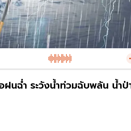
อฝนฉ่ำ ระวังน้ำท่วมฉับพลัน น้ำป่