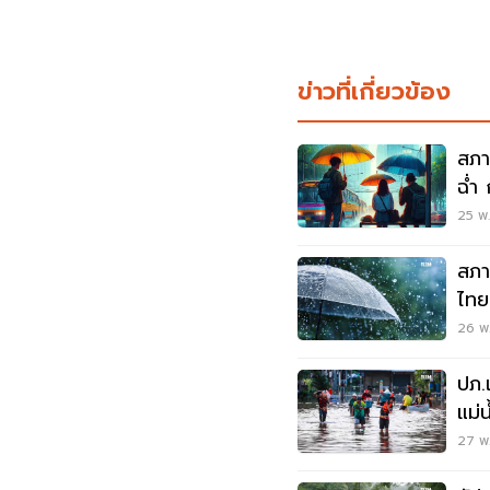
ข่าวที่เกี่ยวข้อง
สภา
ฉ่ำ
25 พ.
สภา
ไทย
มา
26 พ.
ปภ.
แม่น
ด่ว
27 พ.