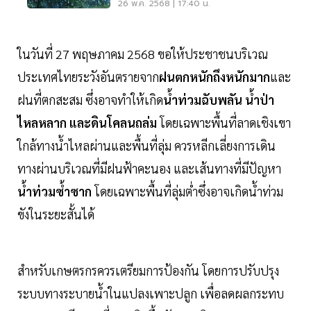
ตกหนักมาก
26 พ.ค. 2568 | 17:40 น.
ในวันที่ 27 พฤษภาคม 2568 ขอให้ประชาชนบริเวณ
ประเทศไทยระวังอันตรายจาก
ฝนตกหนักถึงหนักมาก
และ
ฝนที่ตกสะสม ซึ่งอาจทำให้เกิด
น้ำท่วมฉับพลัน น้ำป่า
ไหลหลาก และดินโคลนถล่ม
โดยเฉพาะพื้นที่ลาดเชิงเขา
ใกล้ทางน้ำไหลผ่านและพื้นที่ลุ่ม ควรหลีกเลี่ยงการเดิน
ทางผ่านบริเวณที่มีฝนฟ้าคะนอง และเส้นทางที่มีปัญหา
น้ำท่วมซ้ำซาก
โดยเฉพาะพื้นที่ลุ่มต่ำซึ่งอาจเกิดน้ำท่วม
ขังในระยะสั้นได้
สำหรับเกษตรกรควรเตรียมการป้องกัน โดยการปรับปรุง
ระบบทางระบายน้ำในแปลงเพาะปลูก เพื่อลดผลกระทบ