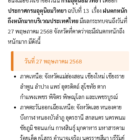
อนึ่งเมื่อช่วงเช้าของวันนี้
กรมอุตุนิยมวิทยา
ได้ออก
ประกาศกรมอุตุนิยมวิทยา
ฉบับที่ 13 เรื่อง
ฝนตกหนัก
ถึงหนักมากบริเวณประเทศไทย
มีผลกระทบจนถึงวันที่
27 พฤษภาคม 2568 จังหวัดที่คาดว่าจะมีฝนตกหนักถึง
หนักมาก มีดังนี้
วันที่ 27 พฤษภาคม 2568
ภาคเหนือ: จังหวัดแม่ฮ่องสอน เชียงใหม่ เชียงราย
ลำพูน ลำปาง แพร่ อุตรดิตถ์ สุโขทัย ตาก
กำแพงเพชร พิจิตร พิษณุโลก และเพชรบูรณ์
ภาคตะวันออกเฉียงเหนือ: จังหวัดเลย หนองคาย
บึงกาฬ หนองบัวลำภู อุดรธานี สกลนคร นครพนม
ชัยภูมิ ขอนแก่น กาฬสินธุ์ มุกดาหาร มหาสารคาม
ร้อยเอ็ด ยโสธร อำนาจเจริญ นครราชสีมา บุรีรัมย์