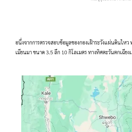
อนึ่งจากการตรวจสอบข้อมูลของกองเฝ้าระวังแผ่นดินไหว พบว
เมียนมา ขนาด 3.5 ลึก 10 กิโลเมตร ทางทิศตะวันตกเฉีย