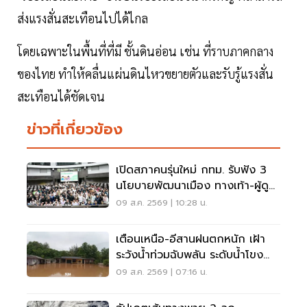
ส่งแรงสั่นสะเทือนไปได้ไกล
โดยเฉพาะในพื้นที่ที่มี ชั้นดินอ่อน เช่น ที่ราบภาคกลาง
ของไทย ทำให้คลื่นแผ่นดินไหวขยายตัวและรับรู้แรงสั่น
สะเทือนได้ชัดเจน
ข่าวที่เกี่ยวข้อง
เปิดสภาคนรุ่นใหม่ กทม. รับฟัง 3
นโยบายพัฒนาเมือง ทางเท้า-ผู้ดู
แลออทิสติก-จักรยาน
09 ส.ค. 2569 | 10:28 น.
เตือนเหนือ-อีสานฝนตกหนัก เฝ้า
ระวังน้ำท่วมฉับพลัน ระดับน้ำโขง
เพิ่มสูง
09 ส.ค. 2569 | 07:16 น.