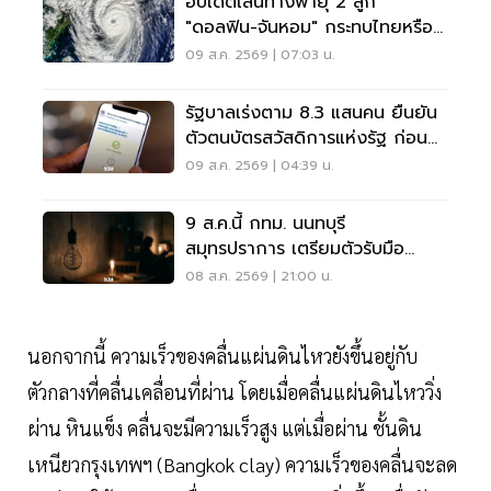
อัปเดตเส้นทางพายุ 2 ลูก
"ดอลฟิน-จันหอม" กระทบไทยหรือ
ไม่ เช็กเลย
09 ส.ค. 2569 | 07:03 น.
รัฐบาลเร่งตาม 8.3 แสนคน ยืนยัน
ตัวตนบัตรสวัสดิการแห่งรัฐ ก่อน
พลาดสิทธิ
09 ส.ค. 2569 | 04:39 น.
9 ส.ค.นี้ กทม. นนทบุรี
สมุทรปราการ เตรียมตัวรับมือ
'ไฟฟ้าดับ' หลายจุด
08 ส.ค. 2569 | 21:00 น.
นอกจากนี้ ความเร็วของคลื่นแผ่นดินไหวยังขึ้นอยู่กับ
ตัวกลางที่คลื่นเคลื่อนที่ผ่าน โดยเมื่อคลื่นแผ่นดินไหววิ่ง
ผ่าน หินแข็ง คลื่นจะมีความเร็วสูง แต่เมื่อผ่าน ชั้นดิน
เหนียวกรุงเทพฯ (Bangkok clay) ความเร็วของคลื่นจะลด