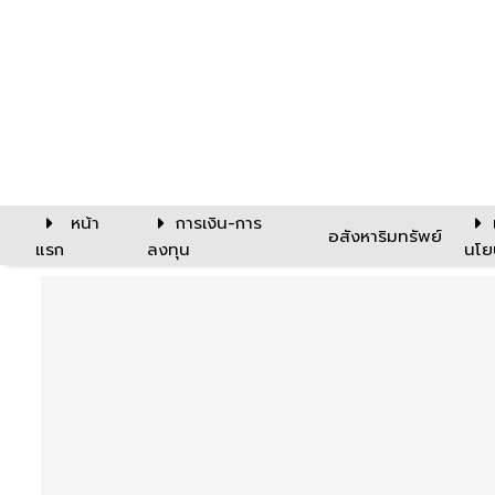
หน้า
การเงิน-การ
อสังหาริมทรัพย์
แรก
ลงทุน
นโย