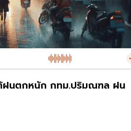
.ใต้ฝนตกหนัก กทม.ปริมณฑล ฝน