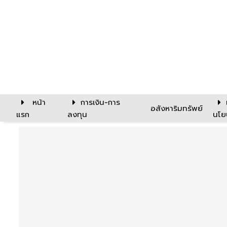
หน้า
การเงิน-การ
อสังหาริมทรัพย์
แรก
ลงทุน
นโย