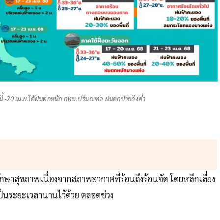
ี้ -20 เม.ย.ใต้ฝนตกหนัก กทม.ปริมณฑล ฝนตกบ่ายถึงค่ำ
ุขภาพเนื่องจากสภาพอากาศที่ร้อนถึงร้อนจัด โดยหลีกเลี่ยง
ป็นระยะเวลานานไว้ด้วย ตลอดช่วง