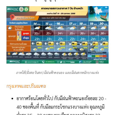
ภาคใต้(ฝั่งตะวันตก) มีฝนฟ้าคะนอง และมีฝนตกหนักบางแห่ง
กรุงเทพและปริมณฑล
อากาศร้อนโดยทั่วไป กับมีฝนฟ้าคะนองร้อยละ 20 -
40 ของพื้นที่ กับมีลมกระโชกแรงบางแห่ง อุณหภูมิ