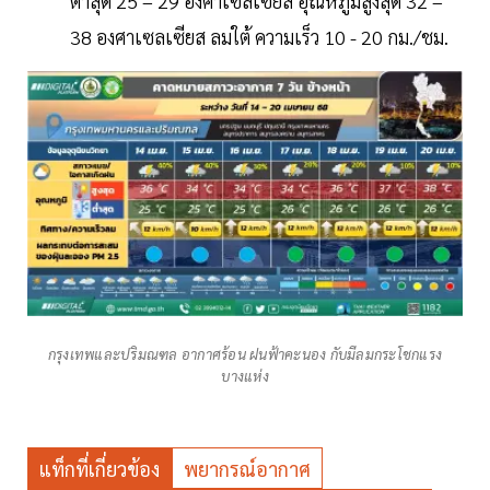
ต่ำสุด 25 – 29 องศาเซลเซียส อุณหภูมิสูงสุด 32 –
38 องศาเซลเซียส ลมใต้ ความเร็ว 10 - 20 กม./ชม.
กรุงเทพและปริมณฑล อากาศร้อน ฝนฟ้าคะนอง กับมีลมกระโชกแรง
บางแห่ง
แท็กที่เกี่ยวข้อง
พยากรณ์อากาศ