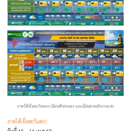
ภาคใต้(ฝั่งตะวันออก) มีฝนฟ้าคะนอง และมีฝนตกหนักบางแห่ง
ภาคใต้(ฝั่งตะวันตก)
วันที่ 15 – 16 เม.ย.68