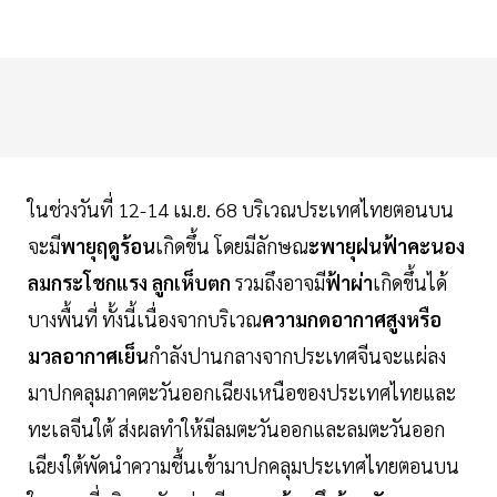
ในช่วงวันที่ 12-14 เม.ย. 68 บริเวณประเทศไทยตอนบน
จะมี
พายุฤดูร้อน
เกิดขึ้น โดยมีลักษณ
ะพายุฝนฟ้าคะนอง
ลมกระโชกแรง ลูกเห็บตก
รวมถึงอาจมี
ฟ้าผ่า
เกิดขึ้นได้
บางพื้นที่ ทั้งนี้เนื่องจากบริเวณ
ความกดอากาศสูงหรือ
มวลอากาศเย็น
กำลังปานกลางจากประเทศจีนจะแผ่ลง
มาปกคลุมภาคตะวันออกเฉียงเหนือของประเทศไทยและ
ทะเลจีนใต้ ส่งผลทำให้มีลมตะวันออกและลมตะวันออก
เฉียงใต้พัดนำความชื้นเข้ามาปกคลุมประเทศไทยตอนบน