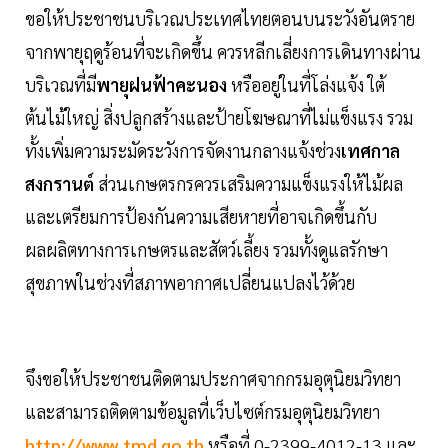
ขอให้ประชาชนบริเวณประเทศไทยตอนบนระวังอันตราย
จากพายุฤดูร้อนที่จะเกิดขึ้น ควรหลีกเลี่ยงการเดินทางผ่าน
บริเวณที่มี
พายุฝนฟ้าคะนอง
หรืออยู่ในที่โล่งแจ้ง ใต้
ต้นไม้ใหญ่ สิ่งปลูกสร้างและป้ายโฆษณาที่ไม่แข็งแรง รวม
ทั้งเพิ่มความระมัดระวังการจัดงานกลางแจ้งช่วง
เทศกาล
สงกรานต์
ส่วนเกษตรกรควรเสริมความแข็งแรงให้ไม้ผล
และเตรียมการป้องกันความเสียหายที่อาจเกิดขึ้นกับ
ผลผลิตทางการเกษตรและสัตว์เลี้ยง รวมทั้งดูแลรักษา
สุขภาพในช่วงที่สภาพอากาศเปลี่ยนแปลงไว้ด้วย
จึงขอให้ประชาชนติดตามประกาศจากกรมอุตุนิยมวิทยา
และสามารถติดตามข้อมูลที่เว็บไซต์กรมอุตุนิยมวิทยา
http://www.tmd.go.th
หรือที่ 0-2399-4012-13 และ