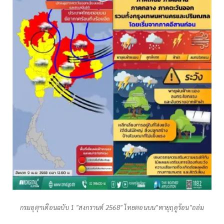
กรมอุตุฯเตือนฉบับ 1 "สงกรานต์ 2568" ไทยตอนบน"พายุฤดูร้อน"ถล่ม