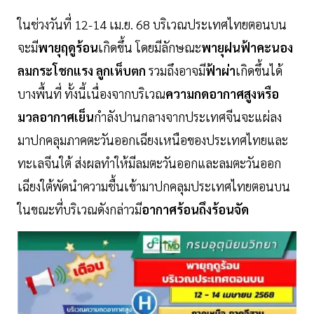
ในช่วงวันที่ 12-14 เม.ย. 68 บริเวณประเทศไทยตอนบน
จะมี
พายุฤดูร้อน
เกิดขึ้น โดยมีลักษณะ
พายุฝนฟ้าคะนอง
ลมกระโชกแรง ลูกเห็บตก
รวมถึงอาจมี
ฟ้าผ่า
เกิดขึ้นได้
บางพื้นที่ ทั้งนี้เนื่องจากบริเวณ
ความกดอากาศสูงหรือ
มวลอากาศเย็น
กำลังปานกลางจากประเทศจีนจะแผ่ลง
มาปกคลุมภาคตะวันออกเฉียงเหนือของประเทศไทยและ
ทะเลจีนใต้ ส่งผลทำให้มีลมตะวันออกและลมตะวันออก
เฉียงใต้พัดนำความชื้นเข้ามาปกคลุมประเทศไทยตอนบน
ในขณะที่บริเวณดังกล่าวมี
อากาศร้อนถึงร้อนจัด