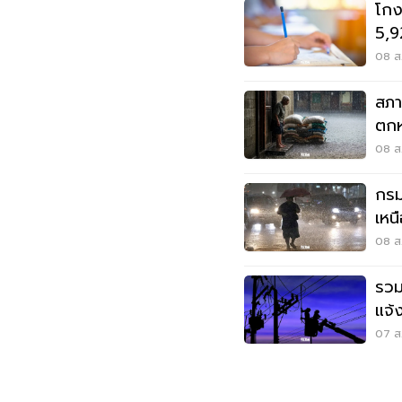
โกง
5,9
ปปง
08 ส.
สภา
ตกห
ท่ว
08 ส.
กรม
เหน
เมต
08 ส.
รวม
แจ้
สมุ
07 ส.