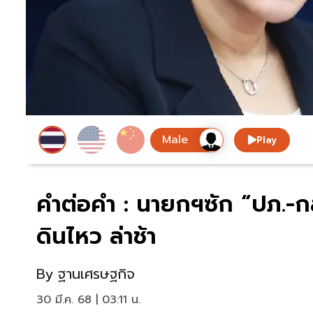
Play
คำต่อคำ : นายกฯซัก “ปภ.-ก
ดินไหว ล่าช้า
By
ฐานเศรษฐกิจ
30 มี.ค. 68 | 03:11 น.