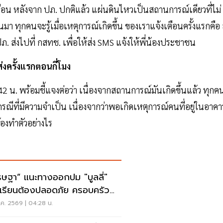
เตือน หลังจาก ปภ. ปกติแล้ว แผ่นดินไหวเป็นสถานการณ์เดียวที่ไม่
้นมา ทุกคนจะรู้เมื่อเหตุการณ์เกิดขึ้น ของเราแจ้งเตือนครั้งแรกคือ 
ปภ. ส่งไปที่ กสทช. เพื่อให้ส่ง SMS แจ้งให้พี่น้องประชาชน
ส่งครั้งแรกตอนกี่โมง
.42 น. พร้อมชี้แจงต่อว่า เนื่องจากสถานการณ์มันเกิดขึ้นแล้ว ทุกค
ณีที่มีความจำเป็น เนื่องจากว่าพอเกิดเหตุการณ์คนที่อยู่ในอาคา
้องทำตัวอย่างไร
รษฐา” แนะทางออกปม "บูลลี่"
เรียนต้องปลอดภัย ครอบครัว
งรับฟัง
ค. 2569 | 04:28 น.