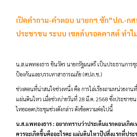
เปิดคำถาม-คำตอบ นายกฯ ซัก”ปภ.-กสทช.
ประชาชน ระบบ เซลล์บรอดคาสต์ ทำไม่
น.ส.แพทองธาร ชินวัตร นายกรัฐมนตรี เป็นประธานการชุม
ป้องกันและบรรเทาสาธารณภัย (ศปภ.ช.)
ช่วงตอนที่น่าสนใจช่วงหนึ่ง คือ การไล่เรียงถามหน่วยงานที่
แผ่นดินไหว เมื่อช่วงบ่ายวันที่ 28 มี.ค. 2568 ซึ่งประชาชน
ไทยถอดประชุมช่วงดังกล่าว ดังข้อความต่อไปนี้
น.ส.แพทองธาร : อยากทราบว่าประเด็นแรกตอนเกิดเหตุการ
ควรจะเกิดขึ้นคืออะไรคะ แผ่นดินไหวปุ๊ปสิ่งแรกที่ประ