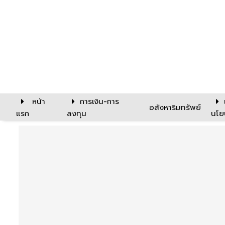
หน้า
การเงิน-การ
อสังหาริมทรัพย์
แรก
ลงทุน
นโย