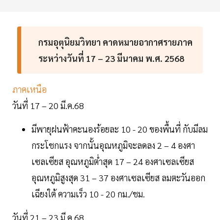
กรมอุตุนิยมวิทยา คาดหมายอากาศรายภาค
ระหว่างวันที่ 17 – 23 มีนาคม พ.ศ. 2568
ภาคเหนือ
วันที่ 17 – 20 มี.ค.68
มีพายุฝนฟ้าคะนองร้อยละ 10 - 20 ของพื้นที่ กับมีลม
กระโชกแรง จากนั้นอุณหภูมิจะลดลง 2 – 4 องศา
เซลเซียส อุณหภูมิต่ำสุด 17 – 24 องศาเซลเซียส
อุณหภูมิสูงสุด 31 – 37 องศาเซลเซียส ลมตะวันออก
เฉียงใต้ ความเร็ว 10 - 20 กม./ชม.
วันที่ 21 – 23 มี.ค.68