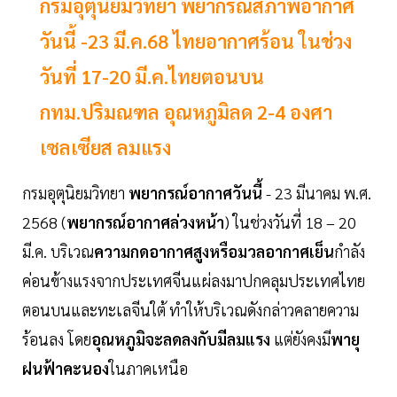
กรมอุตุนิยมวิทยา พยากรณ์สภาพอากาศ
วันนี้ -23 มี.ค.68 ไทยอากาศร้อน ในช่วง
วันที่ 17-20 มี.ค.ไทยตอนบน
กทม.ปริมณฑล อุณหภูมิลด 2-4 องศา
เซลเซียส ลมแรง
กรมอุตุนิยมวิทยา
พยากรณ์อากาศวันนี้
- 23 มีนาคม พ.ศ.
2568 (
พยากรณ์อากาศล่วงหน้า
) ในช่วงวันที่ 18 – 20
มี.ค. บริเวณ
ความกดอากาศสูงหรือมวลอากาศเย็น
กำลัง
ค่อนข้างแรงจากประเทศจีนแผ่ลงมาปกคลุมประเทศไทย
ตอนบนและทะเลจีนใต้ ทำให้บริเวณดังกล่าวคลายความ
ร้อนลง โดย
อุณหภูมิจะลดลงกับมีลมแรง
แต่ยังคงมี
พายุ
ฝนฟ้าคะนอง
ในภาคเหนือ