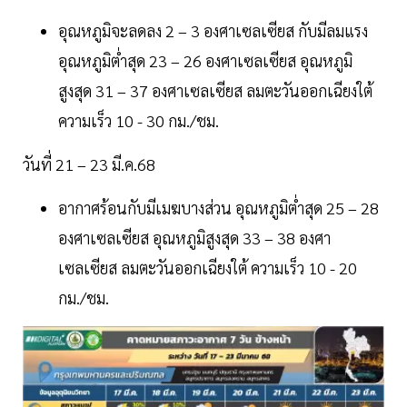
อุณหภูมิจะลดลง 2 – 3 องศาเซลเซียส กับมีลมแรง
อุณหภูมิต่ำสุด 23 – 26 องศาเซลเซียส อุณหภูมิ
สูงสุด 31 – 37 องศาเซลเซียส ลมตะวันออกเฉียงใต้
ความเร็ว 10 - 30 กม./ชม.
วันที่ 21 – 23 มี.ค.68
อากาศร้อนกับมีเมฆบางส่วน อุณหภูมิต่ำสุด 25 – 28
องศาเซลเซียส อุณหภูมิสูงสุด 33 – 38 องศา
เซลเซียส ลมตะวันออกเฉียงใต้ ความเร็ว 10 - 20
กม./ชม.