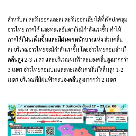
สำหรับลมตะวันออกและลมตะวันออกเฉียงใต้ที่พัดปกคลุม
อ่าวไทย ภาคใต้ และทะเลอันดามันมีกำลังแรงขึ้น ทำให้
ภาคใต้มี
ฝนเพิ่มขึ้นและมีฝนตกหนักบางแห่ง
ส่วนคลื่น
ลมบริเวณอ่าวไทยจะมีกำลังแรงขึ้น โดยอ่าวไทยตอนล่างมี
คลื่นสูง
2-3 เมตร และบริเวณฝนฟ้าคะนองคลื่นสูงมากกว่า
3 เมตร อ่าวไทยตอนบนและทะเลอันดามันมีคลื่นสูง 1-2
เมตร บริเวณที่มีฝนฟ้าคะนองคลื่นสูงมากกว่า 2 เมตร