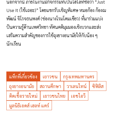
นอกจากนี้ ภายในงานมีกิจกรรมที่เป็นไฮไลท์ชื่อว่า “Just
Use It (ใช้เถอะ)” โดยแขกรับเชิญพิเศษ หมอก้อง ก้องณ
พัฒน์ จิโรจธนพงศ์ (ช่องนางโรมโคมเขียว) ที่มาร่วมแบ่ง
ปันความรู้ด้านเพศวิทยา ทัศนคติมุมมองเชิงบวกและส่ง
เสริมความสำคัญของการใช้ถุงยางอนามัยให้กับน้อง ๆ
นักเรียน
แท็กที่เกี่ยวข้อง
เยาวชน
กรุงเทพมหานคร
ถุงยางอนามัย
สถานศึกษา
วาเลนไทน์
ซิฟิลิส
ติดเชื้อรายใหม่
เยาวชนไทย
เอชไอวี
มูลนิธิเอดส์ เฮลท์ แคร์