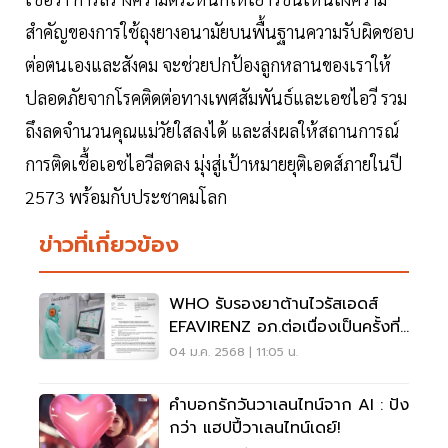
สำคัญของการใช้ถุงยางอนามัยบนพื้นฐานความรับผิดชอบ
ต่อตนเองและสังคม จะช่วยปกป้องลูกหลานของเราให้
ปลอดภัยจากโรคติดต่อทางเพศสัมพันธ์และเอชไอวี รวม
ถึงลดจำนวนคุณแม่วัยใสลงได้ และส่งผลให้สถานการณ์
การติดเชื้อเอชไอวีลดลง มุ่งสู่เป้าหมายยุติเอดส์ภายในปี
2573 พร้อมกับประชาคมโลก
ข่าวที่เกี่ยวข้อง
WHO รับรองยาต้านไวรัสเอดส์
EFAVIRENZ อภ.ต่อเนื่องเป็นครั้งที่
3
04 ม.ค. 2568 | 11:05 น.
คำบอกรักวันวาเลนไทน์จาก AI : ปัง
กว่า แฮปปี้วาเลนไทน์เดย์!