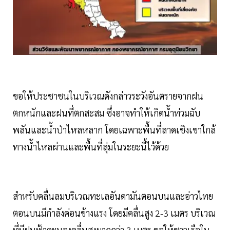
ขอให้ประชาชนในบริเวณดังกล่าวระวังอันตรายจากฝน
ตกหนักและฝนที่ตกสะสม ซึ่งอาจทำให้เกิดน้ำท่วมฉับ
พลันและน้ำป่าไหลหลาก โดยเฉพาะพื้นที่ลาดเชิงเขาใกล้
ทางน้ำไหลผ่านและพื้นที่ลุ่มในระยะนี้ไว้ด้วย
สำหรับคลื่นลมบริเวณทะเลอันดามันตอนบนและอ่าวไทย
ตอนบนมีกำลังค่อนข้างแรง โดยมีคลื่นสูง 2-3 เมตร บริเวณ
ที่มีฝนฟ้าคะนองคลื่นสูงมากกว่า 3 เมตร ขอให้ชาวเรือใน