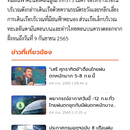
บริเวณดังกล่าวเดินเรือด้วยความระมัดระวังและหลีกเลี่ยง
การเดินเรือบริเวณที่มีฝนฟ้าคะนอง ส่วนเรือเล็กบริเวณ
ทะเลอันดามันตอนบนและอ่าวไทยตอนบนควรงดออกจาก
ฝั่งจนถึงวันที่ 9 กันยายน 2565
ข่าวที่เกี่ยวข้อง
"เสรี ศุภราทิตย์"เตือนไทยฝน
ตกหนักมาก 5-8 ก.ย.นี้
04 ก.ย. 2565 | 08:45 น.
พยากรณ์อากาศวันนี้ -12 ก.ย.ทั่ว
ไทยฝนตกชุกกับมีฝนตกหนักบาง
แห่ง
06 ก.ย. 2565 | 17:25 น.
ประกาศกรมอุตุฯฉบับ 8 เตือนฝน