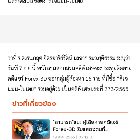
แสดงศิลปินชื่อดัง "ดีเจแมน-ใบเตย"
ว่าที่ ร.ต.ธนกฤต จิตรอารีย์รัตน์ เลขาฯ รมว.ยุติธรรม ระบุว่า
วันที่ 7 ก.ย.นี้ พนักงานสอบสวนคดีพิเศษจะประชุมติดตาม
คดีแชร์ Forex-3D ของกลุ่มผู้ต้องหา 16 ราย ที่มีชื่อ “ดีเจ
แมน-ใบเตย” ร่วมอยู่ด้วย เป็นคดีพิเศษเลขที่ 273/2565
ข่าวที่เกี่ยวข้อง
"สามารถ"​แนะ​ ผู้เสียหาย​คดีแชร์​
Forex-3D ​รีบแสดงตนที่
สนง.อัยการสูงสุด
19 ส.ค. 2565 | 07:12 น.