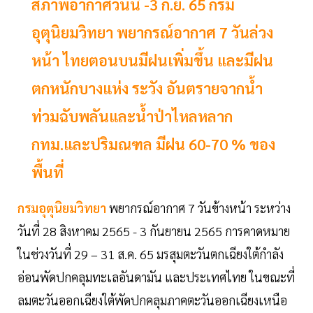
สภาพอากาศวันนี้ -3 ก.ย. 65 กรม
อุตุนิยมวิทยา พยากรณ์อากาศ 7 วันล่วง
หน้า ไทยตอนบนมีฝนเพิ่มขึ้น และมีฝน
ตกหนักบางแห่ง ระวัง อันตรายจากน้ำ
ท่วมฉับพลันและน้ำป่าไหลหลาก
กทม.และปริมณฑล มีฝน 60-70 % ของ
พื้นที่
กรมอุตุนิยมวิทยา
พยากรณ์อากาศ 7 วันข้างหน้า ระหว่าง
วันที่ 28 สิงหาคม 2565 - 3 กันยายน 2565 การคาดหมาย
ในช่วงวันที่ 29 – 31 ส.ค. 65 มรสุมตะวันตกเฉียงใต้กำลัง
อ่อนพัดปกคลุมทะเลอันดามัน และประเทศไทย ในขณะที่
ลมตะวันออกเฉียงใต้พัดปกคลุมภาคตะวันออกเฉียงเหนือ