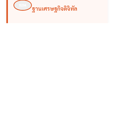
ฐานเศรษฐกิจดิจิทัล