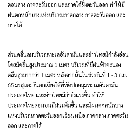
ตอนล่าง ภาคตะวันออก และภาคใต้ฝั่งตะวันออก ทำให้มี
ฝนตกหนักบางแห่งบริเวณภาคกลาง ภาคตะวันออก และ
ภาคใต้
ส่วนคลื่นลมบริเวณทะเลอันดามันและอ่าวไทยมีกำลังอ่อน
โดยมีคลื่นสูงประมาณ 1 เมตร บริเวณที่มีฝนฟ้าคะนอง
คลื่นสูงมากกว่า 1 เมตร หลังจากนั้นในช่วงวันที่ 1 - 3 ก.ย.
65 มรสุมตะวันตกเฉียงใต้ที่พัดปกคลุมทะเลอันดามัน
ประเทศไทย และอ่าวไทยมีกำลังแรงขึ้น ทำให้
ประเทศไทยตอนบนมีฝนเพิ่มขึ้น และมีฝนตกหนักบาง
แห่งบริเวณภาคตะวันออกเฉียงเหนือ ภาคกลาง ภาคตะวัน
ออก และภาคใต้