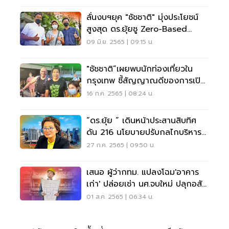
ลั่นงบฯยุค "ชัชชาติ" มุ่งประโยชน์
สูงสุด ดร.ยุ้ยชู Zero-Based
Budgeting
09 มิ.ย. 2565 | 09:15 น.
"ชัชชาติ”เผยพบนักท่องเที่ยวใน
กรุงเทพ ชี้สัญญาณดีของการเปิด
เมือง
16 ก.ค. 2565 | 08:24 น.
“ดร.ยุ้ย ” เดินหน้าประสานสิบทิศ
ดัน 216 นโยบายปรับกลไกบริหาร
กทม.
27 ก.ค. 2565 | 09:50 น.
เสนอ ผู้ว่ากทม. แปลงโฉม'อาคาร
เก่า' ปล่อยเช่า นศ.จบใหม่ ปลุกอสัง
หาฯ
01 ส.ค. 2565 | 06:34 น.