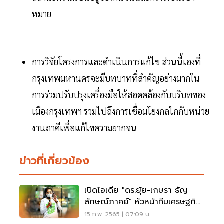
หมาย
การวิจัยโครงการและดำเนินการแก้ไข ส่วนนี้เองที่
กรุงเทพมหานครจะมีบทบาทที่สำคัญอย่างมากใน
การร่วมปรับปรุงเครื่องมือให้สอดคล้องกับบริบทของ
เมืองกรุงเทพฯ รวมไปถึงการเชื่อมโยงกลไกกับหน่วย
งานภาคีเพื่อแก้ไขความยากจน
ข่าวที่เกี่ยวข้อง
เปิดไอเดีย "ดร.ยุ้ย-เกษรา ธัญ
ลักษณ์ภาคย์" หัวหน้าทีมเศรษฐกิจ
"ชัชชาติ"
15 ก.พ. 2565 | 07:09 น.