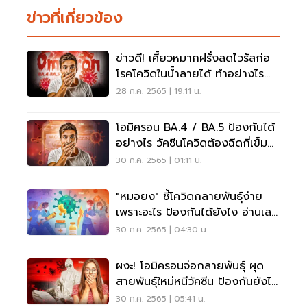
ข่าวที่เกี่ยวข้อง
ข่าวดี! เคี้ยวหมากฝรั่งลดไวรัสก่อ
โรคโควิดในน้ำลายได้ ทำอย่างไร
อ่านเลย
28 ก.ค. 2565 | 19:11 น.
โอมิครอน BA.4 / BA.5 ป้องกันได้
อย่างไร วัคซีนโควิดต้องฉีดกี่เข็ม
อ่านเลย
30 ก.ค. 2565 | 01:11 น.
"หมอยง" ชี้โควิดกลายพันธุ์ง่าย
เพราะอะไร ป้องกันได้ยังไง อ่านเลย
ที่นี่
30 ก.ค. 2565 | 04:30 น.
ผงะ! โอมิครอนจ่อกลายพันธุ์ ผุด
สายพันธุ์ใหม่หนีวัคซีน ป้องกันยังไง
อ่านเลย
30 ก.ค. 2565 | 05:41 น.