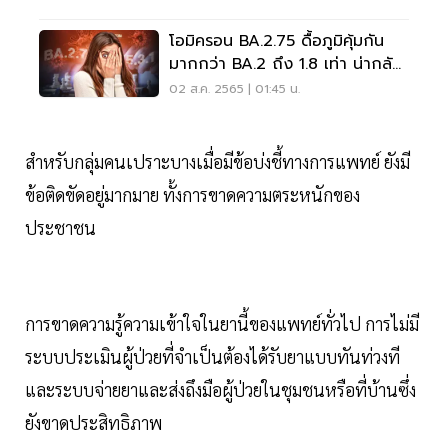
โอมิครอน BA.2.75 ดื้อภูมิคุ้มกัน
มากกว่า BA.2 ถึง 1.8 เท่า น่ากลัว
ไหม อ่านเลย
02 ส.ค. 2565 | 01:45 น.
สำหรับกลุ่มคนเปราะบางเมื่อมีข้อบ่งชี้ทางการแพทย์ ยังมี
ข้อติดขัดอยู่มากมาย ทั้งการขาดความตระหนักของ
ประชาชน
การขาดความรู้ความเข้าใจในยานี้ของแพทย์ทั่วไป การไม่มี
ระบบประเมินผู้ป่วยที่จำเป็นต้องได้รับยาแบบทันท่วงที
และระบบจ่ายยาและส่งถึงมือผู้ป่วยในชุมชนหรือที่บ้านซึ่ง
ยังขาดประสิทธิภาพ