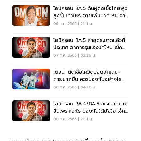
โอมิครอน BA.5 ดันผู้ติดเชื้อไทยพุ่ง
สูงขึ้นเท่าไหร่ ตายเพิ่มมากไหม อ่าน
เลย
06 ก.ค. 2565 | 21:11 น.
โอมิครอน BA.5 ล่าสุดระบาดแล้วกี่
ประเทศ อาการรุนแรงแค่ไหน เช็ค
เลย
07 ก.ค. 2565 | 02:26 น.
เตือน! ติดเชื้อโควิดปอดอักเสบ-
ตายมากขึ้น ควรป้องกันอย่างไร
อ่านเลย
08 ก.ค. 2565 | 04:20 น.
โอมิครอน BA.4/BA.5 จะระบาดมาก
ขึ้นเพราะอะไร ป้องกันได้ยังไง เช็ค
เลย
08 ก.ค. 2565 | 21:11 น.