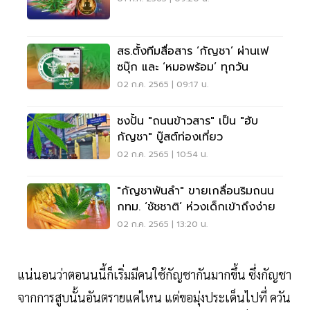
สธ.ตั้งทีมสื่อสาร ‘กัญชา’ ผ่านเฟ
ซบุ๊ก และ ‘หมอพร้อม’ ทุกวัน
02 ก.ค. 2565 | 09:17 น.
ชงปั้น "ถนนข้าวสาร" เป็น "ฮับ
กัญชา" บู๊สต์ท่องเที่ยว
02 ก.ค. 2565 | 10:54 น.
"กัญชาพันลำ" ขายเกลื่อนริมถนน
กทม. ‘ชัชชาติ’ ห่วงเด็กเข้าถึงง่าย
02 ก.ค. 2565 | 13:20 น.
แน่นอนว่าตอนนนี้ก็เริ่มมีคนใช้กัญชากันมากขึ้น ซึ่งกัญชา
จากการสูบนั้นอันตรายแค่ไหน แต่ขอมุ่งประเด็นไปที่ ควัน