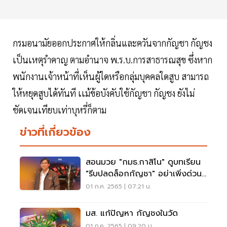
กรมอนามัยออกประกาศให้กลิ่นและควันจากกัญชา กัญชง
เป็นเหตุรำคาญ ตามอำนาจ พ.ร.บ.การสาธารณสุข ซึ่งหาก
พนักงานเจ้าหน้าที่เห็นผู้ใดหรือกลุ่มบุคคลใดสูบ สามารถ
ให้หยุดสูบได้ทันที เเม้ข้อบังคับใช้กัญชา กัญชง ยังไม่
ชัดเจนเทียบเท่าบุหรี่ก็ตาม
ข่าวที่เกี่ยวข้อง
สอนมวย "กมธ.กาสิโน" ดูบทเรียน
"รีบปลดล็อกกัญชา" อย่าเพิ่งด่วน
ขายฝัน
01 ก.ค. 2565 | 07:21 น.
มส. แก้ปัญหา กัญชงในวัด
01 ก.ค. 2565 | 09:20 น.