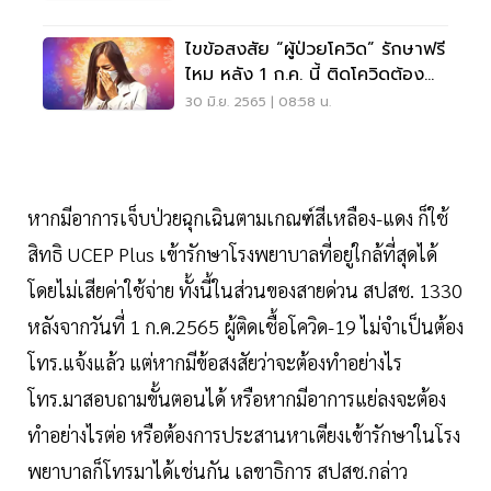
ไขข้อสงสัย “ผู้ป่วยโควิด” รักษาฟรี
ไหม หลัง 1 ก.ค. นี้ ติดโควิดต้องทำ
อย่างไร
30 มิ.ย. 2565 | 08:58 น.
หากมีอาการเจ็บป่วยฉุกเฉินตามเกณฑ์สีเหลือง-แดง ก็ใช้
สิทธิ UCEP Plus เข้ารักษาโรงพยาบาลที่อยู่ใกล้ที่สุดได้
โดยไม่เสียค่าใช้จ่าย ทั้งนี้ในส่วนของสายด่วน สปสช. 1330
หลังจากวันที่ 1 ก.ค.2565 ผู้ติดเชื้อโควิด-19 ไม่จำเป็นต้อง
โทร.แจ้งแล้ว แต่หากมีข้อสงสัยว่าจะต้องทำอย่างไร
โทร.มาสอบถามขั้นตอนได้ หรือหากมีอาการแย่ลงจะต้อง
ทำอย่างไรต่อ หรือต้องการประสานหาเตียงเข้ารักษาในโรง
พยาบาลก็โทรมาได้เช่นกัน เลขาธิการ สปสช.กล่าว