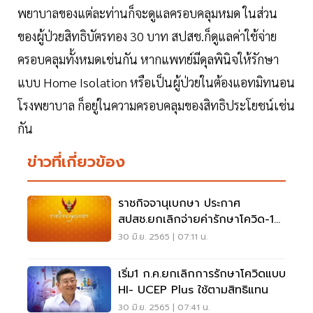
พยาบาลของแต่ละท่านก็จะดูแลครอบคลุมหมด ในส่วน
ของผู้ป่วยสิทธิบัตรทอง 30 บาท สปสช.ก็ดูแลค่าใช้จ่าย
ครอบคลุมทั้งหมดเช่นกัน หากแพทย์มีดุลพินิจให้รักษา
แบบ Home Isolation หรือเป็นผู้ป่วยในต้องแอทมิทนอน
โรงพยาบาล ก็อยู่ในความครอบคลุมของสิทธิประโยชน์เช่น
กัน
ข่าวที่เกี่ยวข้อง
ราชกิจจานุเบกษา ประกาศ
สปสช.ยกเลิกจ่ายค่ารักษาโควิด-19
มีผล 1 ก.ค.65
30 มิ.ย. 2565 | 07:11 น.
เริ่ม1 ก.ค.ยกเลิกการรักษาโควิดแบบ
HI- UCEP Plus ใช้ตามสิทธิแทน
30 มิ.ย. 2565 | 07:41 น.