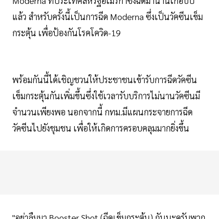
Moderna ที่ประเทศสหรัฐอเมริกาซึ่งฉีดมานานเกือบปี
แล้ว สำหรับครั้งนี้เป็นการฉีด Moderna ซึ่งเป็นวัคซีนเข็ม
กระตุ้น เพื่อป้องกันโรคโควิด-19
พร้อมกันนี้ได้เชิญชวนให้ประชาชนเข้ารับการฉีดวัคซีน
เข็มกระตุ้นกันเพิ่มขึ้นซึ่งใช้เวลารับบริการไม่นานวัคซีนมี
จำนวนเพียงพอ นอกจากนี้ กทม.มีแผนกระจายการฉีด
วัคซีนไปยังชุมชน เพื่อให้เกิดการครอบคลุมมากยิ่งขึ้น
"อย่าลืมมา Booster Shot (ฉีดเข็มกระตุ้น) กันนะครับพวก