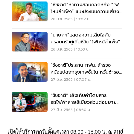
“ชัชชาติ”หาทางล้อมคอกหลัง “ไฟ
ไหม้สำเพ็ง” แนะประเมินความเสี่ยง
บ้านตนเอง
26 มิ.ย. 2565 | 10:02 น.
“นายกฯ”แสดงความเสียใจกับ
ครอบครัวผู้เสียชีวิต“ไฟไหม้สำเพ็ง”
26 มิ.ย. 2565 | 10:53 น.
"ชัชชาติ"ประสาน กฟน. สำรวจ
หม้อแปลงกรุงเทพชั้นใน หวั่นซ้ำรอย
ไฟไหม้สำเพ็ง
27 มิ.ย. 2565 | 07:07 น.
"ชัชชาติ" เล็งเก็บค่าโดยสาร
รถไฟฟ้าสายสีเขียวส่วนต่อขยาย
คาดไม่เกิน 59 บาท
27 มิ.ย. 2565 | 08:30 น.
เปิดให้บริการทุกวันตั้งแต่เวลา 08.00 - 16.00 น. ณ ศูนย์