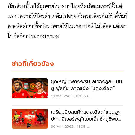
บัตรส่วนนี้ไม่ได้ถูกขายในระบบไทยทิคเก็ตเมเจอร์ตั้งแต่
แรก เพราะให้โควต้า 2 ทีมไปขาย​ จังหวะเดียวกันกับที่พิมรี่
พายติดต่อขอซื้อบัตร ก็ขายให้ในราคาปกติ ไม่ได้ลด แต่เขา
ไปจัดกิจกรรมของเขาเอง
ข่าวที่เกี่ยวข้อง
ชุดใหญ่ ไฟกระพริบ ลิเวอร์พูล-แมน
ยู ฟูลทีม ฟาดแข้ง “แดงเดือด”
19 พ.ค. 2565 | 09:35 น.
เตรียมยิงสดศึกแดงเดือด”แมนยูฯ
ปะทะ ลิเวอร์พลู”แบบเอ็กซ์คลูซีพบน
AIS PLAY
30 พ.ค. 2565 | 11:08 น.