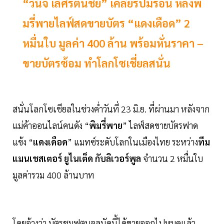
“วินิจ เลิศรัตนชัย” เคลียร์ปมร้อน หลังพิ
มรี่พายไลฟ์สดขายบัตร “แดงเดือด” 2
หมื่นใบ มูลค่า 400 ล้าน พร้อมหั่นราคา –
ขายบัตรซ้อม ทำโลกโซเชี่ยลสนั่น
สนั่นโลกโซเชียลในช่วงค่ำวันที่ 23 มิ.ย. ที่ผ่านมา หลังจาก
แม่ค้าออนไลน์คนดัง “
พิมรี่พาย
” ไลฟ์สดขายบัตรฟาด
แข้ง “
แดงเดือด
” แมทซ์ระดับโลกในเมืองไทย ระหว่าง
ทีม
แมนเชสเตอร์ ยูไนเต็ด กับลิเวอร์พูล
จำนวน 2 หมื่นใบ
มูลค่ารวม 400 ล้านบาท
โดยอ้างว่า บัตรชมฟุตบอลนัดนี้ได้ขายออกไปหมดแล้ว