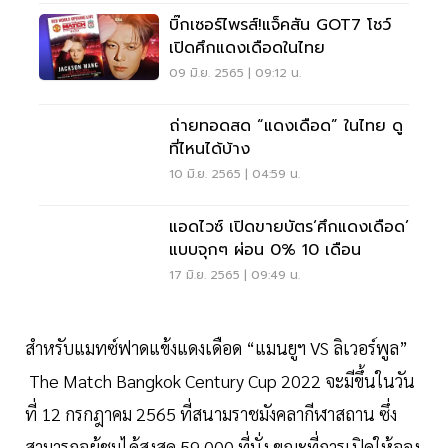
บิ๊กเซอร์ไพรส์!แจ็คสัน GOT7 โชว์
เปิดศึกแดงเดือดในไทย
09 มิ.ย. 2565 | 09:12 น.
ถ่ายทอดสด “แดงเดือด” ในไทย ดู
ที่ไหนได้บ้าง
10 มิ.ย. 2565 | 04:59 น.
แอดไวซ์ เปิดขายบัตร‘ศึกแดงเดือด’
แบบจุกๆ ผ่อน 0% 10 เดือน
17 มิ.ย. 2565 | 09:49 น.
สำหรับแมทซ์ฟาดแข้งแดงเดือด “แมนยูฯ VS ลิเวอร์พูล”
The Match Bangkok Century Cup 2022 จะมีขึ้นในวัน
ที่ 12 กรกฎาคม 2565 ที่สนามราชมังคลากีฬาสถาน ซึ่ง
สามารถจุผู้ชมได้สูงสุด 59,000 ที่นั่ง ขณะที่การเปิดให้จอง