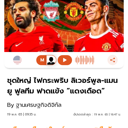
ชุดใหญ่ ไฟกระพริบ ลิเวอร์พูล-แมน
ยู ฟูลทีม ฟาดแข้ง “แดงเดือด”
By
ฐานเศรษฐกิจดิจิทัล
19 พ.ค. 65 | 09:35 น.
อัปเดตล่าสุด :
19 พ.ค. 65 | 16:47 น.