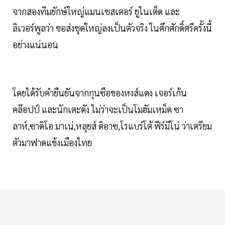
จากสองทีมยักษ์ใหญ่แมนเชสเตอร์ ยูไนเต็ด และ
ลิเวอร์พูลว่า ขอส่งชุดใหญ่ลงเป็นตัวจริง ในศึกศักดิ์ศรีครั้งนี้
อย่างแน่นอน
โดยได้รับคำยืนยันจากกุนซือของหงส์แดง เจอร์เก้น
คล๊อปป์ และนักเตะดัง ไม่ว่าจะเป็นโมฮัมเหม็ด ซา
ลาห์,ซาดิโอ มาเน่,หลุยส์ ดิอาซ,โรแบร์โต้ ฟีร์มีโน่ ว่าเตรียม
ตัวมาฟาดแข้งเมืองไทย