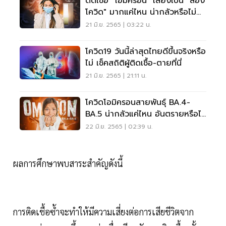
ติดเชื้อ "โอมิครอน" เสี่ยงเป็น "ลอง
โควิด" มากแค่ไหน น่ากลัวหรือไม่
เช็คเลย
21 มิ.ย. 2565 | 03:22 น.
โควิด19 วันนี้ล่าสุดไทยดีขึ้นจริงหรือ
ไม่ เช็คสถิติผู้ติดเชื้อ-ตายที่นี่
21 มิ.ย. 2565 | 21:11 น.
โควิดโอมิครอนสายพันธุ์ BA.4-
BA.5 น่ากลัวแค่ไหน อันตรายหรือไม่
เช็คเลย
22 มิ.ย. 2565 | 02:39 น.
ผลการศึกษาพบสาระสำคัญดังนี้
การติดเชื้อซ้ำจะทำให้มีความเสี่ยงต่อการเสียชีวิตจาก