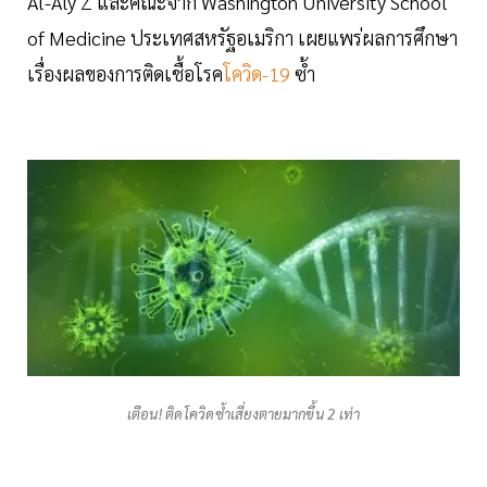
Al-Aly Z และคณะจาก Washington University School
of Medicine ประเทศสหรัฐอเมริกา เผยแพร่ผลการศึกษา
เรื่องผลของการติดเชื้อโรค
โควิด-19
ซ้ำ
เตือน! ติดโควิดซ้ำเสี่ยงตายมากขึ้น 2 เท่า