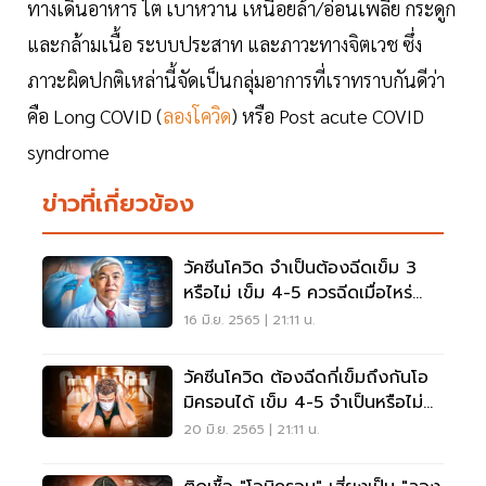
ทางเดินอาหาร ไต เบาหวาน เหนื่อยล้า/อ่อนเพลีย กระดูก
และกล้ามเนื้อ ระบบประสาท และภาวะทางจิตเวช ซึ่ง
ภาวะผิดปกติเหล่านี้จัดเป็นกลุ่มอาการที่เราทราบกันดีว่า
คือ Long COVID (
ลองโควิด
) หรือ Post acute COVID
syndrome
ข่าวที่เกี่ยวข้อง
วัคซีนโควิด จำเป็นต้องฉีดเข็ม 3
หรือไม่ เข็ม 4-5 ควรฉีดเมื่อไหร่
เช็คเลย
16 มิ.ย. 2565 | 21:11 น.
วัคซีนโควิด ต้องฉีดกี่เข็มถึงกันโอ
มิครอนได้ เข็ม 4-5 จำเป็นหรือไม่
เช็คเลย
20 มิ.ย. 2565 | 21:11 น.