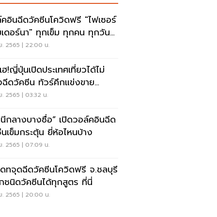
์คอินฉีดวัคซีนโควิดฟรี "ไฟเซอร์
มเดอร์นา" ทุกเข็ม ทุกคน ทุกวัน
คเลย
.ย. 2565 | 22:00 น.
ฮ!ญี่ปุ่นเปิดประเทศเที่ยวได้ไม่
งฉีดวัคซีน ทัวร์คึกแข่งขาย
คเกจ
.ย. 2565 | 03:32 น.
นีกลางบางซื่อ” เปิดวอล์คอินฉีด
ีนเข็มกระตุ้น ยี่ห้อไหนบ้าง
.ย. 2565 | 07:09 น.
เดทจุดฉีดวัคซีนโควิดฟรี จ.ชลบุรี
กชนิดวัคซีนได้ทุกสูตร ที่นี่
.ย. 2565 | 20:00 น.