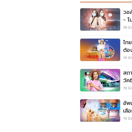
วอล
- โ
เช็
18 มิ
ไทยเ
ต้อ
แพ็
19 มิ
สถา
วัคซ
19 มิ
อัพ
เลือ
19 มิ