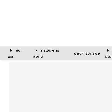
หน้า
การเงิน-การ
อสังหาริมทรัพย์
แรก
ลงทุน
นโย