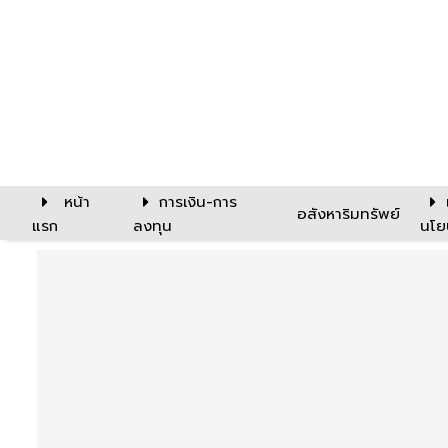
หน้า
การเงิน-การ
อสังหาริมทรัพย์
แรก
ลงทุน
นโย