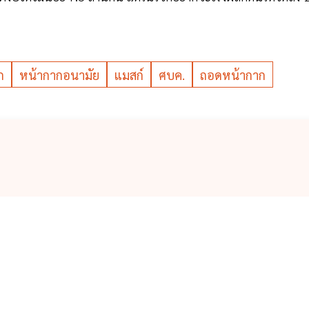
ก
หน้ากากอนามัย
แมสก์
ศบค.
ถอดหน้ากาก