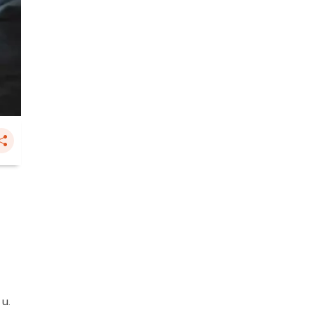
ค
 น.