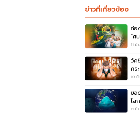
ข่าวที่เกี่ยวข้อง
ท่อ
"ศบ
เที่
11 มิ
วัค
กระต
59
10 มิ
ยอด
โลก
ที่นี่
11 มิ