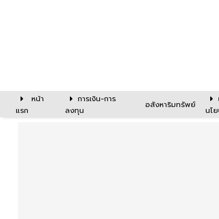
หน้า
การเงิน-การ
อสังหาริมทรัพย์
แรก
ลงทุน
นโย