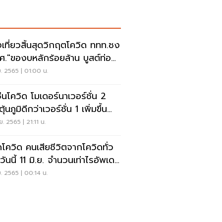
งเที่ยวสิ้นสุดวิกฤตโควิด ททท.ชง
ศ."ของบหลักร้อยล้าน บูสต์ท่อง
ยว
.ย. 2565 | 01:00 น.
ซีนโควิด โมเดอร์นาเวอร์ชั่น 2
ุ้นภูมิดีกว่าเวอร์ชั่น 1 เพิ่มขึ้น
%
.ย. 2565 | 21:11 น.
โควิด คนเสียชีวิตจากโควิดทั่ว
วันนี้ 11 มิ.ย. จำนวนเท่าไรอัพเดท
.ย. 2565 | 00:14 น.