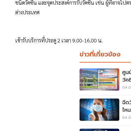
ชนิดวัคซีน และจุดประสงค์การรับวัคซีน เช่น ผู้ที่อาจไปตรว
ต่างประเทศ
เข้ารับบริการที่ประตู 2 เวลา 9.00-16.00 น.
ข่าวที่เกี่ยวข้อง
ศูน
วัค
บ้า
04 มิ
ฉีด
ไหน
เช็
04 มิ