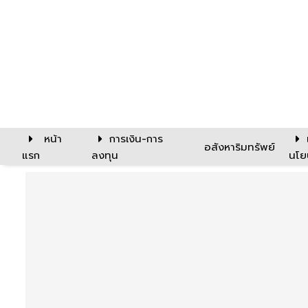
หน้า
การเงิน-การ
อสังหาริมทรัพย์
แรก
ลงทุน
นโย