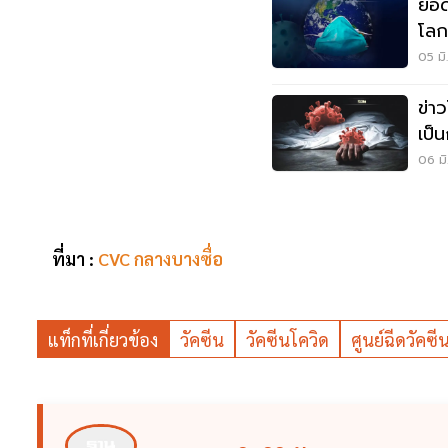
ยอด
โลก
ที่นี่
05 มิ
ข่าว
เป็น
26 
06 มิ
ที่มา :
CVC กลางบางซื่อ
แท็กที่เกี่ยวข้อง
วัคซีน
วัคซีนโควิด
ศูนย์ฉีดวัคซ