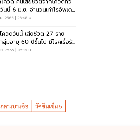
โควิด คนเสียชีวิตจากโควิดทั่ว
วันนี้ 6 มิ.ย. จำนวนเท่าไรอัพเดท
.ย. 2565 | 23:48 น.
โควิดวันนี้ เสียชีวิต 27 ราย
กลุ่มอายุ 60 ปีขึ้นไป มีโรคเรื้อรัง
ราย
.ย. 2565 | 05:16 น.
ีนกลางบางซื่อ
วัคซีนเข็ม 5