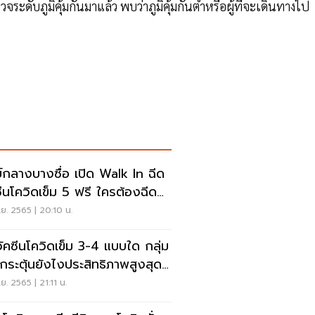
จระดับภูมิคุ้มกันมาแล้ว พบว่าภูมิคุ้มกันต่ำหรือผู้ที่จะเดินทางไป
ย์กลางบางซื่อ เปิด Walk In ฉีด
ซีนโควิดเข็ม 5 ฟรี ใครต้องฉีด
ง
.ย. 2565 | 20:10 น.
วัคซีนโควิดเข็ม 3-4 แบบใด กลุ่ม
กระตุ้นยังไงประสิทธิภาพสูงสุด
คเลย
.ย. 2565 | 21:11 น.