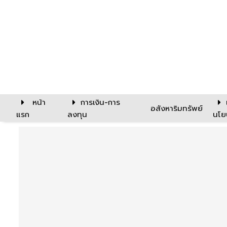
หน้า
การเงิน-การ
อสังหาริมทรัพย์
แรก
ลงทุน
นโย