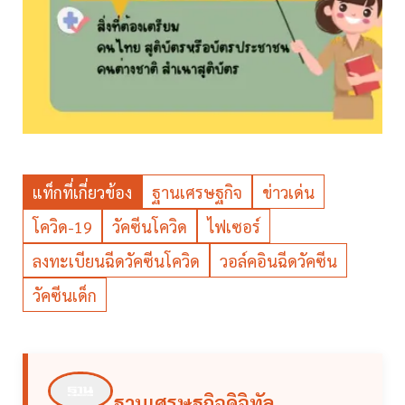
แท็กที่เกี่ยวข้อง
ฐานเศรษฐกิจ
ข่าวเด่น
โควิด-19
วัคซีนโควิด
ไฟเซอร์
ลงทะเบียนฉีดวัคซีนโควิด
วอล์คอินฉีดวัคซีน
วัคซีนเด็ก
ฐานเศรษฐกิจดิจิทัล