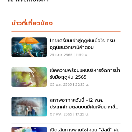
ข่าวที่เกี่ยวข้อง
ไทยเตรียมเข้าสู่ฤดูฝนเมื่อไร กรม
อุตุนิยมวิทยามีคำตอบ
25 เม.ย. 2565 | 11:59 น.
เช็คความพร้อมแผนบริหารจัดการน้ำ
รับมือฤดูฝน 2565
05 พ.ค. 2565 | 22:35 น.
สภาพอากาศวันนี้ -12 พ.ค.
ประเทศไทยตอนบนมีฝนเพิ่มมากขึ้น-
ตกหนักบางพื้นที่
07 พ.ค. 2565 | 17:25 น.
เปิดเส้นทางพายุไซโคลน “อัสนี” ฝน