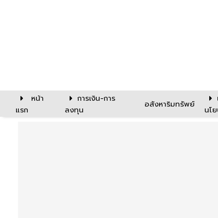
หน้า
การเงิน-การ
อสังหาริมทรัพย์
แรก
ลงทุน
นโย