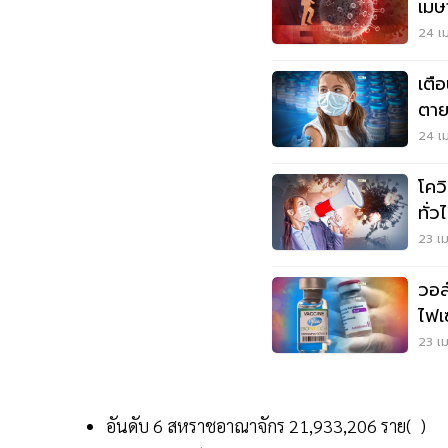
เมษ
24 เม
เตื
ตาย
24 เม
โคว
ทั่
เลย
23 เม
วอล
ไฟเ
23 เม
อันดับ 6 สหราชอาณาจักร 21,933,206 ราย( )