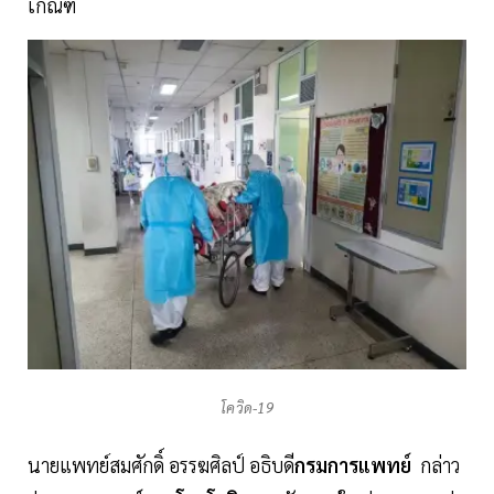
เกณฑ์
โควิด-19
นายแพทย์สมศักดิ์ อรรฆศิลป์ อธิบดี
กรมการแพทย์
กล่าว