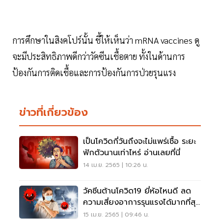
การศึกษาในสิงคโปร์นั้น ชี้ให้เห็นว่า mRNA vaccines ดู
จะมีประสิทธิภาพดีกว่าวัคซีนเชื้อตาย ทั้งในด้านการ
ป้องกันการติดเชื้อและการป้องกันการป่วยรุนแรง
ข่าวที่เกี่ยวข้อง
เป็นโควิดกี่วันถึงจะไม่แพร่เชื้อ ระยะ
ฟักตัวนานเท่าไหร่ อ่านเลยที่นี่
14 เม.ย. 2565 | 10:26 น.
วัคซีนต้านโควิด19 ยี่ห้อไหนดี ลด
ความเสี่ยงอาการรุนแรงได้มากที่สุด
อ่านเลย
15 เม.ย. 2565 | 09:46 น.