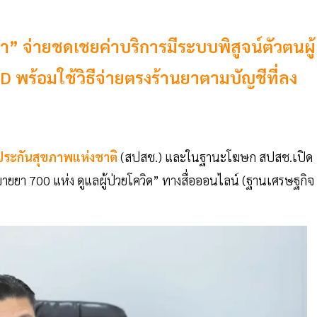
า” จ่ายชดเชยค่าบริการมีระบบพิสูจน์ตัวตนผู้
 พร้อมใช้วิธีจ่ายตรงร้านยาตามบัญชีที่ลง
ประกันสุขภาพแห่งชาติ
(สปสช.) และในฐานะโฆษก สปสช.เปิด
นขายยา 700 แห่ง ดูแลผู้ป่วยโควิด” ทางสื่อออนไลน์ (ฐานเศรษฐกิจ