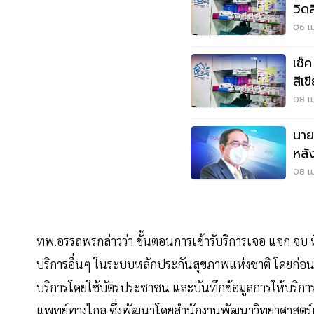
วิด
แจก
06 เม
เช็ค 440 ร้านขายยาดูแลผู้ป่วย
สีเ
ด่วนท
08 เม
นาย
หลั
08 เม
ทพ.อรรถพรกล่าวว่า ขั้นตอนการเข้ารับริการเจอ แจก จบ ที
บริการอื่นๆ ในระบบหลักประกันสุขภาพแห่งชาติ โดยก่อนให้
บริการโดยใช้บัตรประชาชน และบันทึกข้อมูลการให้บริ
แพทย์ทางไกล ซึ่งพัฒนาโดยสำนักงานพัฒนาวิทยาศาสตร์แล