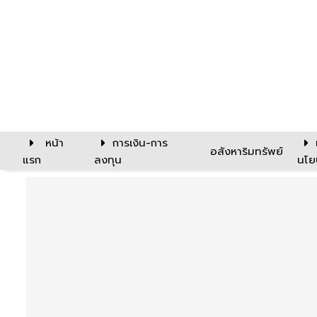
หน้า
การเงิน-การ
อสังหาริมทรัพย์
แรก
ลงทุน
นโย