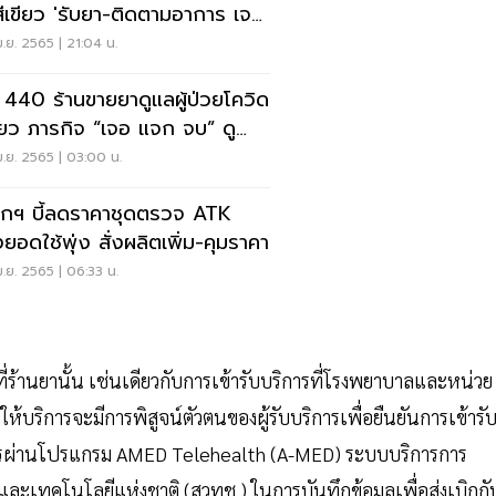
สีเขียว 'รับยา-ติดตามอาการ เจอ
 จบ'
.ย. 2565 | 21:04 น.
โควิด
ขียว ภารกิจ “เจอ แจก จบ” ดู
ี่นี่
.ย. 2565 | 03:00 น.
กฯ บี้ลดราคาชุดตรวจ ATK
งยอดใช้พุ่ง สั่งผลิตเพิ่ม-คุมราคา
.ย. 2565 | 06:33 น.
่ร้านยานั้น เช่นเดียวกับการเข้ารับบริการที่โรงพยาบาลและหน่วย
บริการจะมีการพิสูจน์ตัวตนของผู้รับบริการเพื่อยืนยันการเข้ารั
การผ่านโปรแกรม AMED Telehealth (A-MED) ระบบบริการการ
ะเทคโนโลยีแห่งชาติ (สวทช.) ในการบันทึกข้อมูลเพื่อส่งเบิกกั