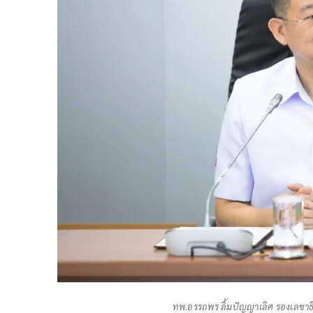
ทพ.อรรถพร ลิ้มปัญญาเลิศ รองเลขาธ