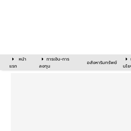
หน้า
การเงิน-การ
อสังหาริมทรัพย์
แรก
ลงทุน
นโย