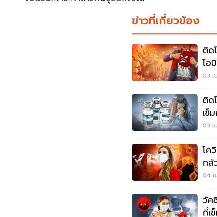
ข่าวที่เกี่ยวข้อง
ติดโ
โอมิ
03 เม
ติด
เข็ม
03 เม
โคว
กลั
อ่า
04 เม
วัค
กี่เ