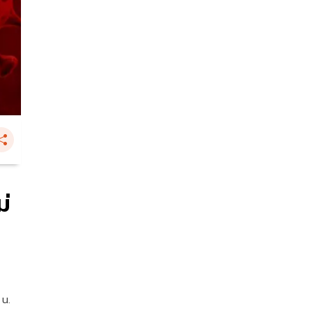
ม่
 น.