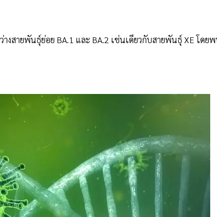
ว่างสายพันธุ์ย่อย BA.1 และ BA.2 เช่นเดียวกับสายพันธุ์ XE โดย