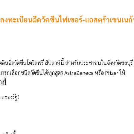
ิน-ลงทะเบียนฉีดวัคซีนไฟเซอร์-แอสตร้าเซนเนก้
คอินฉีดวัคซีนโควิดฟรี สัปดาห์นี้ สำหรับประชาชนในจังหวัดชลบุรี
ามารถเลือกชนิดวัคซีนได้ทุกสูตร AstraZeneca หรือ Pfizer ให้
งนี้
บาลของรัฐ)