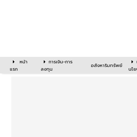
หน้า
การเงิน-การ
อสังหาริมทรัพย์
แรก
ลงทุน
นโย