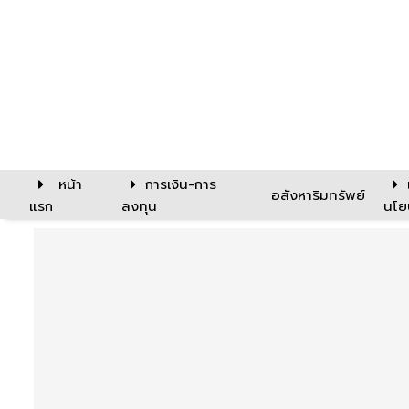
หน้า
การเงิน-การ
อสังหาริมทรัพย์
แรก
ลงทุน
นโย