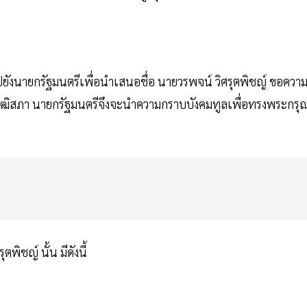
งไปยังนายกรัฐมนตรีเพื่อนำเสนอชื่อ นายวรพจน์ วิศรุตพิชญ์ ขอควา
วุฒิสภา นายกรัฐมนตรีจึงจะนำความกราบบังคมทูลเพื่อทรงพระกรุ
ิชญ์ นั้น มีดังนี้