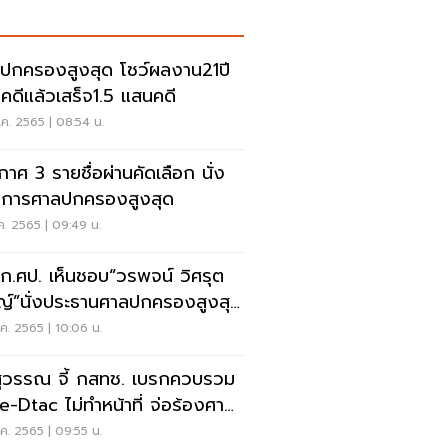
ปกครองสูงสุด โชว์ผลงาน21ปี
คดีแล้วเสร็จ1.5 แสนคดี
.ค. 2565 | 08:54 น.
กาศ 3 รายชื่อผ่านคัดเลือก นั่ง
าการศาลปกครองสูงสุด
.ค. 2565 | 09:49 น.
 ก.ศป. เห็นชอบ“วรพจน์ วิศรุต
ญ์”นั่งประธานศาลปกครองสูงสุด
หม่
.ค. 2565 | 10:06 น.
สุวรรณ จี้ กสทช. เบรกควบรวม
e-Dtac ไม่ทำหน้าที่ จ่อร้องศาล
ครอง
.ค. 2565 | 09:55 น.