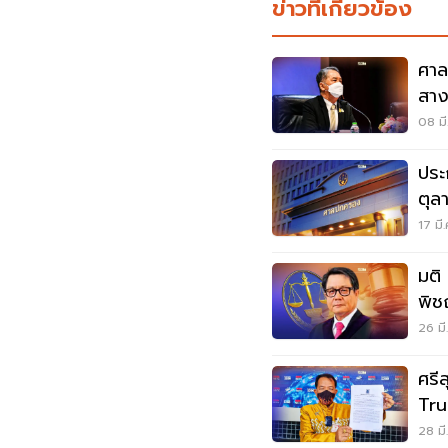
ข่าวที่เกี่ยวข้อง
ศาล
สาง
08 มี
ประ
ตุล
17 มี
มติ
พิช
คนใ
26 มี
ศรี
Tru
ปก
28 มี