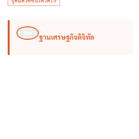
จุดฉีดวัคซีนโควิด19
ฐานเศรษฐกิจดิจิทัล