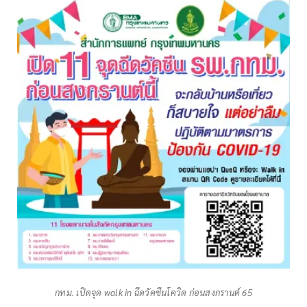
กทม. เปิดจุด walk in ฉีดวัคซีนโควิด ก่อนสงกรานต์ 65