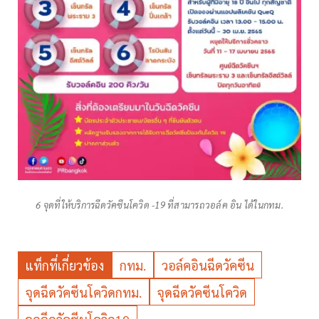
6 จุดที่ให้บริการฉีดวัคซีนโควิด -19 ที่สามารถวอล์ค อิน ได้ในกทม.
แท็กที่เกี่ยวข้อง
กทม.
วอล์คอินฉีดวัคซีน
จุดฉีดวัคซีนโควิดกทม.
จุดฉีดวัคซีนโควิด