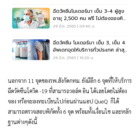
ฉีดวัคซีนโมเดอร์นา เข็ม 3-4 ผู้สูง
อายุ 2,500 คน ฟรี ไม่ต้องจองคิว
คลิกที่นี่
29 มี.ค. 2565 | 09:40 น.
ฉีดวัคซีน โมเดอร์นา เข็ม 3, เข็ม 4
อัพเดทจุดให้บริการทั่วประเทศ ล่าสุด
ที่นี่
29 มี.ค. 2565 | 19:20 น.
นอกจาก 11 จุดของรพ.สังกัดกทม. ยังมีอีก 6 จุดที่ให้บริการ
ฉีดวัคซีนโควิด -19 ที่สามารถวอล์ค อิน ได้เลยโดยไม่ต้อง
จอง หรือจะลงทะเบียนไปก่อนผ่านแอป QueQ ก็ได้
สามารถตรวจสอบพิกัดทั้ง 6 จุด พร้อมทั้งเงื่อนไข และหลัก
ฐานต่างๆดังนี้